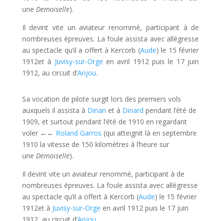
une
Demoiselle
).
Il devint vite un aviateur renommé, participant à de
nombreuses épreuves. La foule assista avec allégresse
au spectacle qu’il a offert à Kercorb (
Aude
) le 15 février
1912et à
Juvisy-sur-Orge
en avril 1912 puis le 17 juin
1912, au circuit d’
Anjou
.
Sa vocation de pilote surgit lors des premiers vols
auxquels il assista à
Dinan
et à
Dinard
pendant l’été de
1909, et surtout pendant l’été de 1910 en regardant
voler
←←
Roland Garros
(qui atteignit là en septembre
1910 la vitesse de 150 kilomètres à l’heure sur
une
Demoiselle
).
Il devint vite un aviateur renommé, participant à de
nombreuses épreuves. La foule assista avec allégresse
au spectacle qu’il a offert à Kercorb (
Aude
) le 15 février
1912et à
Juvisy-sur-Orge
en avril 1912 puis le 17 juin
1912, au circuit d’
Anjou
.