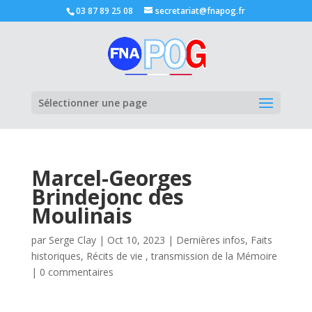
03 87 89 25 08
secretariat@fnapog.fr
Ouvrir la
Sélectionner une page
Marcel-Georges
Brindejonc des
Moulinais
par
Serge Clay
|
Oct 10, 2023
|
Dernières infos
,
Faits
historiques
,
Récits de vie , transmission de la Mémoire
|
0 commentaires