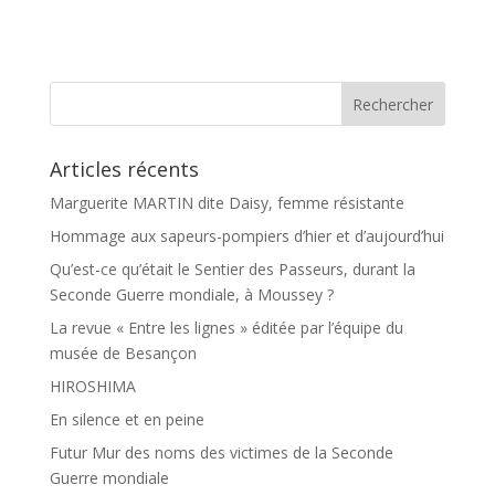
c
r
e
t
b
a
o
g
o
e
k
r
Articles récents
Marguerite MARTIN dite Daisy, femme résistante
Hommage aux sapeurs-pompiers d’hier et d’aujourd’hui
Qu’est-ce qu’était le Sentier des Passeurs, durant la
Seconde Guerre mondiale, à Moussey ?
La revue « Entre les lignes » éditée par l’équipe du
musée de Besançon
HIROSHIMA
En silence et en peine
Futur Mur des noms des victimes de la Seconde
Guerre mondiale