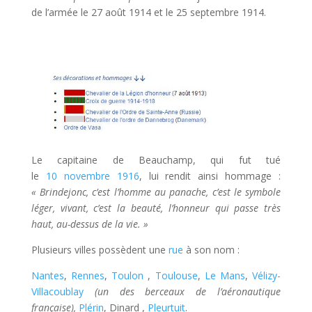
de l’armée le 27 août 1914 et le 25 septembre 1914.
Le capitaine de Beauchamp, qui fut tué
le
10
novembre
1916
, lui rendit ainsi hommage :
« Brindejonc, c’est l’homme au panache, c’est le symbole
léger, vivant, c’est la beauté, l’honneur qui passe très
haut, au-dessus d
e la vie. »
Plusieurs villes possèdent une
rue
à son nom
:
Nantes
,
Rennes
,
Toulon
,
Toulouse
,
Le Mans
,
Vélizy-
Villacoublay
(un des berceaux de
l’aéronautique
française),
Plérin
, Dinard ,
Pleurtuit
.