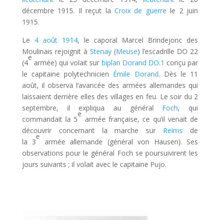
décembre 1915. Il reçut la
Croix de guerre
le 2 juin
1915.
Le
4
août
1914
, le caporal Marcel Brindejonc des
Moulinais rejoignit à
Stenay
(
Meuse
) l’escadrille DO 22
e
(4
armée) qui volait sur
biplan
Dorand DO.1
conçu par
le capitaine polytechnicien
Émile Dorand
. Dès le 11
août, il observa l’avancée des armées allemandes qui
laissaient derrière elles des villages en feu. Le soir du 2
septembre, il expliqua au général
Foch
, qui
e
commandait la 5
armée française, ce qu’il venait de
découvrir concernant la marche sur
Reims
de
e
la 3
armée allemande (général von Hausen). Ses
observations pour le général Foch se poursuivirent les
jours suivants ; il volait avec le capitaine Pujo.