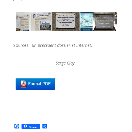
Sources :
un précédent dossier et internet.
Serge Clay
F
P
Share
a
a