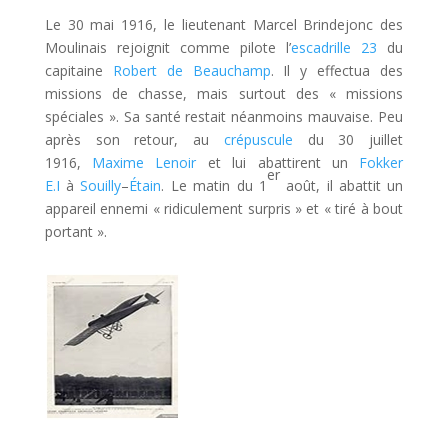
Le 30 mai 1916, le lieutenant Marcel Brindejonc des
Moulinais rejoignit comme pilote l’
escadrille 23
du
capitaine
Robert de Beauchamp
. Il y effectua des
missions de chasse, mais surtout des « missions
spéciales ». Sa santé restait néanmoins mauvaise. Peu
après son retour, au
crépuscule
du 30 juillet
1916,
Maxime Lenoir
et lui abattirent un
Fokker
er
E.I
à
Souilly
–
Étain
. Le matin du 1
août, il abattit un
appareil ennemi « ridiculement surpris » et « tiré à bout
portant ».