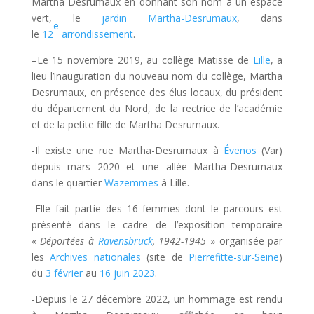
Martha Desrumaux en donnant son nom à un espace
vert, le
jardin Martha-Desrumaux
, dans
e
le
12
arrondissement
.
–Le 15 novembre 2019, au collège Matisse de
Lille
, a
lieu l’inauguration du nouveau nom du collège, Martha
Desrumaux, en présence des élus locaux, du président
du département du Nord, de la rectrice de l’académie
et de la petite fille de Martha Desrumaux.
-Il existe une rue Martha-Desrumaux à
Évenos
(Var)
depuis mars 2020 et une allée Martha-Desrumaux
dans le quartier
Wazemmes
à Lille.
-Elle fait partie des 16 femmes dont le parcours est
présenté dans le cadre de l’exposition temporaire
«
Déportées à
Ravensbrück
, 1942-1945
» organisée par
les
Archives nationales
(site de
Pierrefitte-sur-Seine
)
du
3 février
au
16
juin
2023
.
-Depuis le 27 décembre 2022, un hommage est rendu