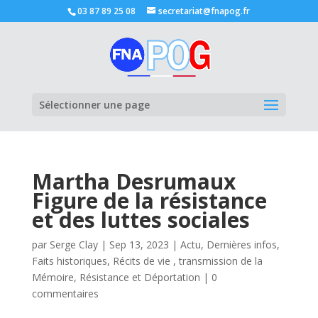
03 87 89 25 08
secretariat@fnapog.fr
Ouvrir la
Sélectionner une page
Martha Desrumaux
Figure de la résistance
et des luttes sociales
par
Serge Clay
|
Sep 13, 2023
|
Actu
,
Dernières infos
,
Faits historiques
,
Récits de vie , transmission de la
Mémoire
,
Résistance et Déportation
|
0
commentaires