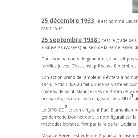
25 décembre 1933
: il est nommé Lieut
mars 1934 .
25 septembre 1938 :
c’est le grade de 
à Bruyères (Vosges) au sein de la 4ème légion d
Dans son parcours de gendarme, il ne suit pas vr
familles juives. C’est ainsi qu’il sauve 8 membres
Son action prend de l’ampleur, il évitera à nombre 
1944. Action due au fait qu’une serviette en cui
château de Saint-Maurice près de Billom (Puy de 
1
occupants, les noms des dirigeants des MUR
d
2
Le SIPO-SD
et son dirigeant Paul Blumenkampf
gendarmerie Dodinet dont le nom figurait sur l
méthodes brutales, finit par faire parler Dodinet,
Maurice Berger est enfermé 2 jours à la caserne