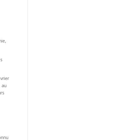
nie,
es
vrier
3 au
urs
connu