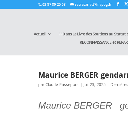
03 87 89 25 08
secretariat@fnapog.fr
Accueil
110 ans Le Livre des Soutiens au Statut d
RECONNAISSANCE et RÉPA
Maurice BERGER gendar
par
Claude Passepont
|
Juil 23, 2025
|
Dernières
Maurice BERGER gen