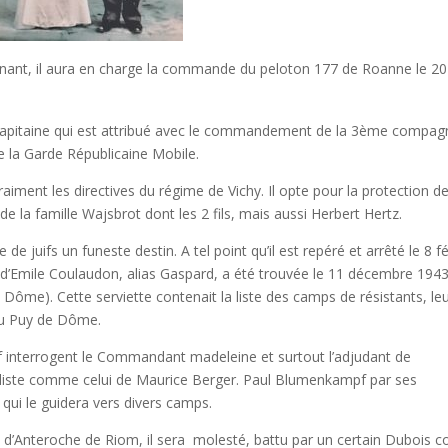
enant, il aura en charge la commande du peloton 177 de Roanne le 20
Capitaine qui est attribué avec le commandement de la 3ème compag
e la Garde Républicaine Mobile.
aiment les directives du régime de Vichy. Il opte pour la protection d
 de la famille Wajsbrot dont les 2 fils, mais aussi Herbert Hertz.
de juifs un funeste destin. A tel point qu’il est repéré et arrêté le 8 fé
r d’Emile Coulaudon, alias Gaspard, a été trouvée le 11 décembre 194
Dôme). Cette serviette contenait la liste des camps de résistants, le
u Puy de Dôme.
 interrogent le Commandant madeleine et surtout l’adjudant de
a liste comme celui de Maurice Berger. Paul Blumenkampf par ses
 qui le guidera vers divers camps.
 d’Anteroche de Riom, il sera molesté, battu par un certain Dubois 