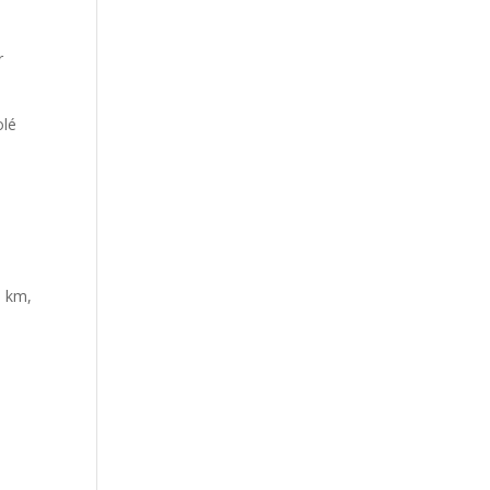
r
olé
e km,