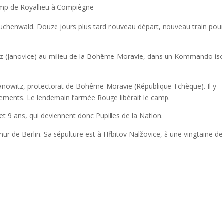
camp de Royallieu à Compiègne
 Buchenwald. Douze jours plus tard nouveau départ, nouveau train pou
nowitz (Janovice) au milieu de la Bohême-Moravie, dans un Kommando is
Janowitz, protectorat de Bohême-Moravie (République Tchèque). Il y
itements. Le lendemain l’armée Rouge libérait le camp.
 et 9 ans, qui deviennent donc Pupilles de la Nation.
mur de Berlin. Sa sépulture est à Hřbitov Nalžovice, à une vingtaine d