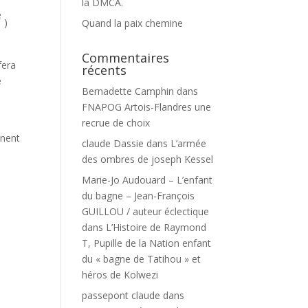
la DMCA.
e
)
Quand la paix chemine
Commentaires
fera
récents
e
Bernadette Camphin
dans
FNAPOG Artois-Flandres une
recrue de choix
nnent
claude Dassie
dans
L’armée
des ombres de joseph Kessel
Marie-Jo Audouard – L’enfant
du bagne – Jean-François
GUILLOU / auteur éclectique
dans
L’Histoire de Raymond
T, Pupille de la Nation enfant
du « bagne de Tatihou » et
héros de Kolwezi
passepont claude
dans