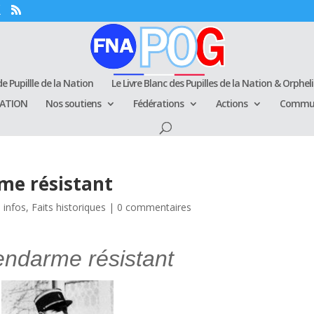
e Pupillle de la Nation
Le Livre Blanc des Pupilles de la Nation & Orphel
RATION
Nos soutiens
Fédérations
Actions
Commun
me résistant
 infos
,
Faits historiques
|
0 commentaires
darme résistant