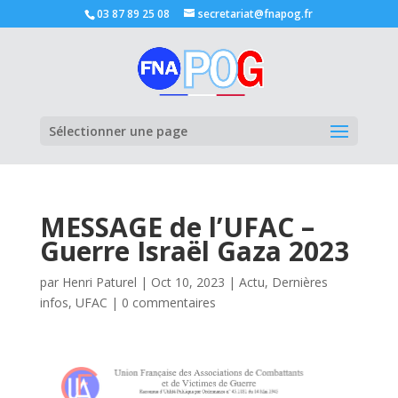
03 87 89 25 08
secretariat@fnapog.fr
Ouvrir la
Sélectionner une page
MESSAGE de l’UFAC –
Guerre Israël Gaza 2023
par
Henri Paturel
|
Oct 10, 2023
|
Actu
,
Dernières
infos
,
UFAC
|
0 commentaires