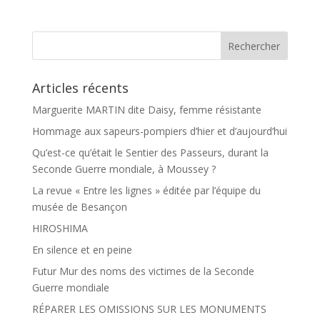
b
a
o
g
o
e
k
r
Articles récents
Marguerite MARTIN dite Daisy, femme résistante
Hommage aux sapeurs-pompiers d’hier et d’aujourd’hui
Qu’est-ce qu’était le Sentier des Passeurs, durant la
Seconde Guerre mondiale, à Moussey ?
La revue « Entre les lignes » éditée par l’équipe du
musée de Besançon
HIROSHIMA
En silence et en peine
Futur Mur des noms des victimes de la Seconde
Guerre mondiale
RÉPARER LES OMISSIONS SUR LES MONUMENTS