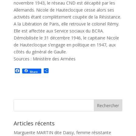
novembre 1943, le réseau CND est décapité par les
Allemands. Nicole de Hauteclocque cesse alors ses
activités étant complètement coupée de la Résistance.
A la Libération de Paris, elle retrouve le colonel Rémy.
Elle est affectée aux Service sociaux du BCRA.
Démobilisée le 31 décembre 1946, le capitaine Nicole
de Hauteclocque s’engage en politique en 1947, aux
côtés du général de Gaulle.
Sources : Ministère des Armées
F
P
Share
a
a
c
r
e
t
b
a
o
g
o
e
k
r
Articles récents
Marguerite MARTIN dite Daisy, femme résistante