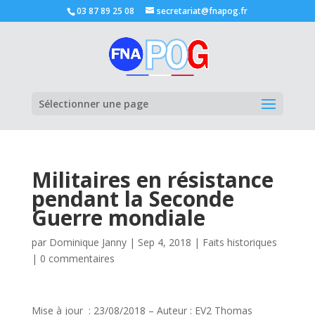
03 87 89 25 08
secretariat@fnapog.fr
Ouvrir la
Sélectionner une page
Militaires en résistance
pendant la Seconde
Guerre mondiale
par
Dominique Janny
|
Sep 4, 2018
|
Faits historiques
|
0 commentaires
Mise à jour : 23/08/2018 – Auteur : EV2 Thomas