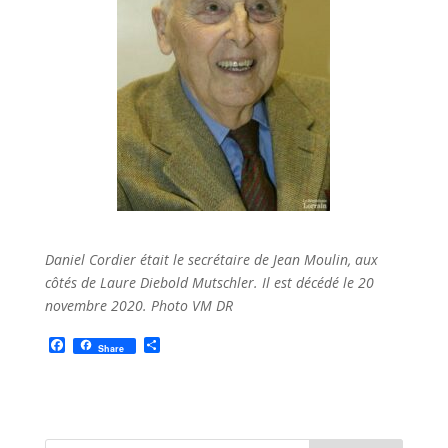
Daniel Cordier était le secrétaire de Jean Moulin, aux
côtés de Laure Diebold Mutschler. Il est décédé le 20
novembre 2020. Photo VM DR
F
P
Share
a
a
c
r
e
t
b
a
o
g
o
e