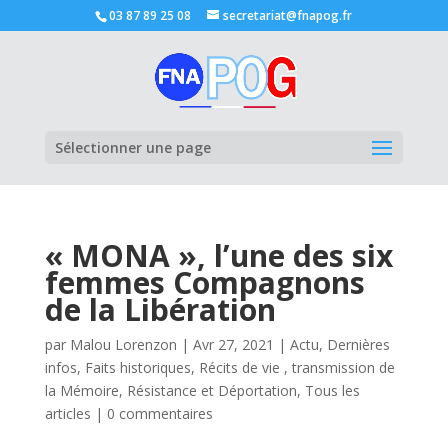
03 87 89 25 08
secretariat@fnapog.fr
Ouvrir la
Sélectionner une page
« MONA », l’une des six
femmes Compagnons
de la Libération
par
Malou Lorenzon
|
Avr 27, 2021
|
Actu
,
Dernières
infos
,
Faits historiques
,
Récits de vie , transmission de
la Mémoire
,
Résistance et Déportation
,
Tous les
articles
|
0 commentaires