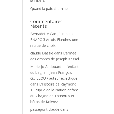
la DMCA.
Quand la paix chemine
Commentaires
récents
Bernadette Camphin
dans
FNAPOG Artois-Flandres une
recrue de choix
claude Dassie
dans
L’armée
des ombres de joseph Kessel
Marie-Jo Audouard – L’enfant
du bagne – Jean-François
GUILLOU / auteur éclectique
dans
L’Histoire de Raymond
T, Pupille de la Nation enfant
du « bagne de Tatihou » et
héros de Kolwezi
passepont claude
dans