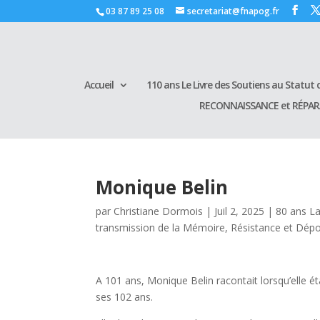
03 87 89 25 08
secretariat@fnapog.fr
Accueil
110 ans Le Livre des Soutiens au Statut d
RECONNAISSANCE et RÉPA
Monique Belin
par
Christiane Dormois
|
Juil 2, 2025
|
80 ans La
transmission de la Mémoire
,
Résistance et Dépo
A 101 ans, Monique Belin racontait lorsqu’elle ét
ses 102 ans.