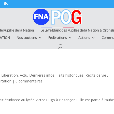
e Pupillle de la Nation
Le Livre Blanc des Pupilles de la Nation & Orphel
RATION
Nos soutiens
Fédérations
Actions
Commun
 Libération
,
Actu
,
Dernières infos
,
Faits historiques
,
Récits de vie ,
rtation
|
0 commentaires
ait étudiante au lycée Victor Hugo à Besançon ! Elle est partie à l’aub