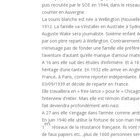
puis recrutée par le SOE en 1944, dans le rése
courrier en Auvergne.
La souris blanche est née à Wellington (Nouvell
1912. La famille va s’installer en Australie à Sy
Auguste Wake sera journaliste. Sixième enfant d
par son père reparti à Wellington. Contrairement
n’envisage pas de fonder une famille elle préfèr
l’aventure d’autant qu’elle manque d’amour mate
A 16 ans elle suit des études d’infirmière. Et à 
héritage d’une tante. En 1932 elle arrive en Angl
France, à Paris, comme reporter indépendante. E
03/09/1939 et décide de repartir en France.
Elle travaillera en « free-lance » pour le « Chica
l’interview d’Hitler. Mais elle est témoin d’attaq
fait deviendra profondément anti-nazi.
A 27 ans elle s’engage dans l’armée comme ambu
En Juin 1940 elle utilise la fortune de son mari H
ers
1
réseaux de la résistance française. Ils vont r
de faux papiers etc…plus de 1000 personnes ser