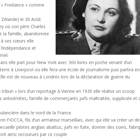
au « Freelance » comme
e Zélande) le 30 Août
dney où son père Charles
e la famille, abandonnée
 à ses sœurs elle
e l’indépendance et
rnel.
18 ans elle part pour New York avec 300 livres en poche venant d’un
eterre à Liverpool où elle fera une école de journalisme puis partira en
lle est de nouveau à Londres lors de la déclaration de guerre du
go tribun » lors d’un reportage à Vienne en 1930 elle réalise un scoop
ues antisémites, famille de commerçants juifs maltraitée, suppliciée et 
lancière dans le nord de la France.
enri FIOCCA, fils d’un armateur marseillais, avec qui elle va créer un d
ecueillir pilotes anglais abattus, juifs en fuite, donner des soins, fabri
ont ainsi secourues par ce couple