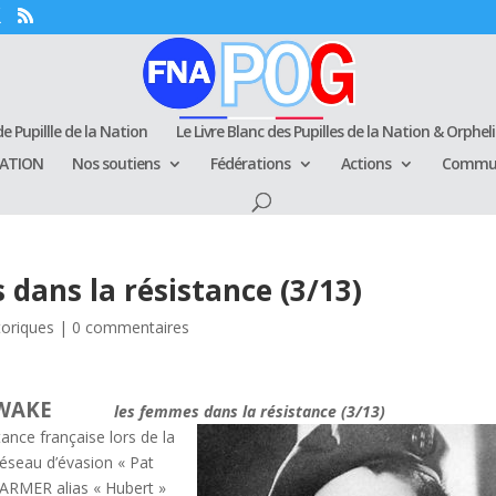
e Pupillle de la Nation
Le Livre Blanc des Pupilles de la Nation & Orphel
RATION
Nos soutiens
Fédérations
Actions
Commun
dans la résistance (3/13)
toriques
|
0 commentaires
AKE
les femmes dans la résistance (3/13)
tance française lors de la
réseau d’évasion « Pat
FARMER alias « Hubert »