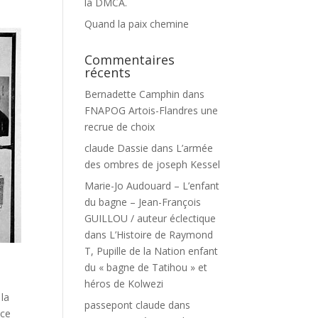
la DMCA.
Quand la paix chemine
Commentaires
récents
Bernadette Camphin
dans
FNAPOG Artois-Flandres une
recrue de choix
claude Dassie
dans
L’armée
des ombres de joseph Kessel
Marie-Jo Audouard – L’enfant
du bagne – Jean-François
GUILLOU / auteur éclectique
dans
L’Histoire de Raymond
T, Pupille de la Nation enfant
du « bagne de Tatihou » et
héros de Kolwezi
 la
passepont claude
dans
nce