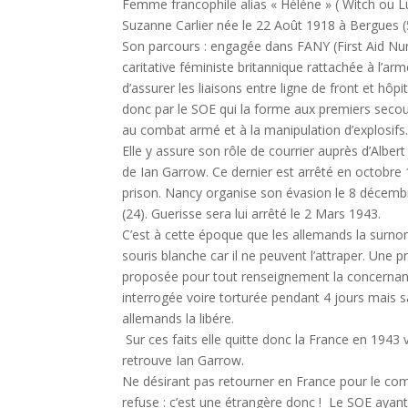
Femme francophile alias « Héléne » ( Witch ou Lu
Suzanne Carlier née le 22 Août 1918 à Bergues (
Son parcours : engagée dans FANY (First Aid Nu
caritative féministe britannique rattachée à l’ar
d’assurer les liaisons entre ligne de front et hô
donc par le SOE qui la forme aux premiers secou
au combat armé et à la manipulation d’explosifs
Elle y assure son rôle de courrier auprès d’Albert
de Ian Garrow. Ce dernier est arrêté en octobr
prison. Nancy organise son évasion le 8 décemb
(24). Guerisse sera lui arrêté le 2 Mars 1943.
C’est à cette époque que les allemands la surn
souris blanche car il ne peuvent l’attraper. Une p
proposée pour tout renseignement la concernan
interrogée voire torturée pendant 4 jours mais s
allemands la libére.
Sur ces faits elle quitte donc la France en 1943 v
retrouve Ian Garrow.
Ne désirant pas retourner en France pour le comp
refuse : c’est une étrangère donc ! Le SOE ayant e