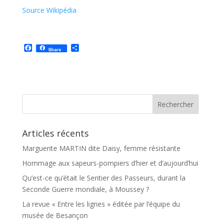
Source Wikipédia
F
P
Share
a
a
c
r
e
t
b
a
o
g
o
e
k
r
Articles récents
Marguerite MARTIN dite Daisy, femme résistante
Hommage aux sapeurs-pompiers d’hier et d’aujourd’hui
Qu’est-ce qu’était le Sentier des Passeurs, durant la
Seconde Guerre mondiale, à Moussey ?
La revue « Entre les lignes » éditée par l’équipe du
musée de Besançon