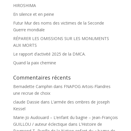
HIROSHIMA
En silence et en peine
Futur Mur des noms des victimes de la Seconde
Guerre mondiale
RÉPARER LES OMISSIONS SUR LES MONUMENTS
AUX MORTS
Le rapport d’activité 2025 de la DMCA.
Quand la paix chemine
Commentaires récents
Bernadette Camphin
dans
FNAPOG Artois-Flandres
une recrue de choix
claude Dassie
dans
L’armée des ombres de joseph
Kessel
Marie-Jo Audouard – L’enfant du bagne – Jean-François
GUILLOU / auteur éclectique
dans
L’Histoire de
Raymond T, Pupille de la Nation enfant du « bagne de