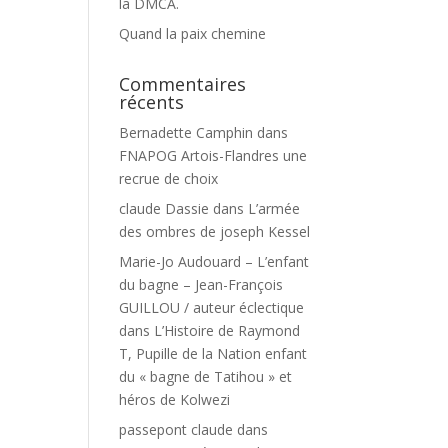
la DMCA.
Quand la paix chemine
Commentaires
récents
Bernadette Camphin
dans
FNAPOG Artois-Flandres une
recrue de choix
claude Dassie
dans
L’armée
des ombres de joseph Kessel
Marie-Jo Audouard – L’enfant
du bagne – Jean-François
GUILLOU / auteur éclectique
dans
L’Histoire de Raymond
T, Pupille de la Nation enfant
du « bagne de Tatihou » et
héros de Kolwezi
passepont claude
dans