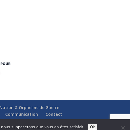
a Nation & Orphelins de Guerre
Communication
Contact
e, nous supposerons que vous en êtes satisfait.
Ok