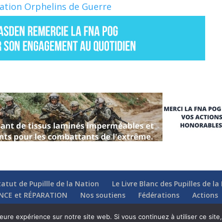
Nation Orphelins de Guerre
tatut de Pupillle de la Nation
Le Livre Blanc des Pupilles de l
NCE et RÉPARATION
Nos soutiens
Fédérations
Actions
leure expérience sur notre site web. Si vous continuez à utiliser ce sit