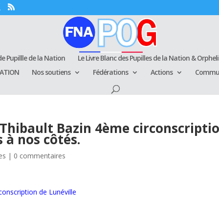
e Pupillle de la Nation
Le Livre Blanc des Pupilles de la Nation & Orphel
RATION
Nos soutiens
Fédérations
Actions
Commun
Thibault Bazin 4ème circonscripti
s à nos côtés.
les
|
0 commentaires
onscription de Lunéville