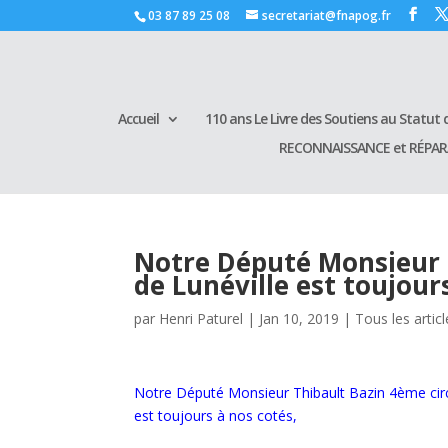
03 87 89 25 08
secretariat@fnapog.fr
Accueil
110 ans Le Livre des Soutiens au Statut d
RECONNAISSANCE et RÉPA
Notre Député Monsieur 
de Lunéville est toujour
par
Henri Paturel
|
Jan 10, 2019
|
Tous les artic
Notre Député Monsieur Thibault Bazin 4ème circ
est toujours à nos cotés,