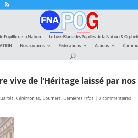
e Pupillle de la Nation
Le Livre Blanc des Pupilles de la Nation & Orphel
RATION
Nos soutiens
Fédérations
Actions
Commun
vive de l’Héritage laissé par nos
tualités
,
Cérémonies
,
Courriers
,
Dernières infos
|
0 commentaires