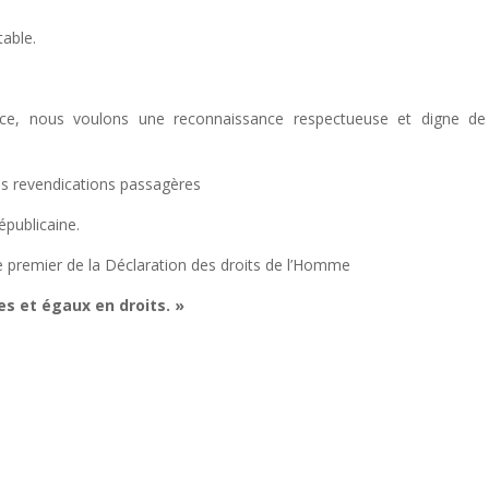
table.
rance, nous voulons une reconnaissance respectueuse et digne d
s revendications passagères
épublicaine.
cle premier de la Déclaration des droits de l’Homme
s et égaux en droits. »