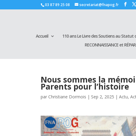
03 87 89 25 08
secretariat@fnapog.fr
Accueil
110 ans Le Livre des Soutiens au Statut d
RECONNAISSANCE et RÉPA
Nous sommes la mémoire 
Parents pour l’histoire
par
Christiane Dormois
|
Sep 2, 2025
|
Actu
,
Ac