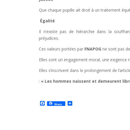
Que chaque pupille ait droit à un traitement équi
Égalité
Il n’existe pas de hiérarchie dans la souff
préjudices.
Ces valeurs portées par
FNAPOG
ne sont pas de
Elles sont un engagement moral, une exigence r
Elles s’inscrivent dans le prolongement de l’arti
:
« Les hommes naissent et demeurent libre
F
P
Share
a
a
c
r
e
t
b
a
o
g