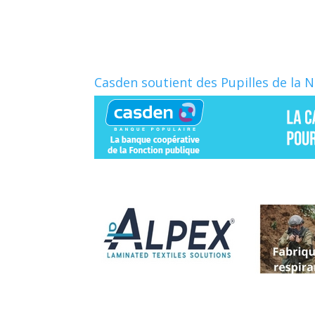
o
e
k
r
Casden soutient des Pupilles de la 