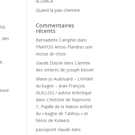
la DMCA.
Quand la paix chemine
Commentaires
été.
récents
s des
Bernadette Camphin
dans
FNAPOG Artois-Flandres une
recrue de choix
t.
claude Dassie
dans
L’armée
des ombres de joseph Kessel
Marie-Jo Audouard – L’enfant
du bagne – Jean-François
evoir
GUILLOU / auteur éclectique
dans
L’Histoire de Raymond
T, Pupille de la Nation enfant
du « bagne de Tatihou » et
héros de Kolwezi
passepont claude
dans