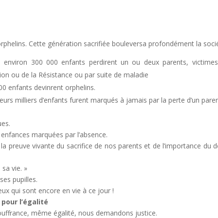
 orphelins. Cette génération sacrifiée bouleversa profondément la soci
environ 300 000 enfants perdirent un ou deux parents, victime
n ou de la Résistance ou par suite de maladie
00 enfants devinrent orphelins.
eurs milliers d’enfants furent marqués à jamais par la perte d’un paren
ues.
es enfances marquées par l’absence.
t la preuve vivante du sacrifice de nos parents et de l’importance du d
sa vie. »
ses pupilles.
x qui sont encore en vie à ce jour !
our l’égalité
uffrance, même égalité, nous demandons justice.