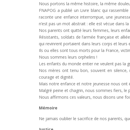
Nous portons la même histoire, la même douleu
FNAPOG a publié un Livre blanc qui rassemble 
raconte une enfance interrompue, une jeunesse 
n’est pas un mot abstrait : elle est vécue dans la 
Nos parents ont quitté leurs femmes, leurs enfan
Résistants, soldats de l’armée française et alliée
qui revinrent portaient dans leurs corps et leurs
Ils ou elles sont tous morts pour la France, vict
Nous sommes leurs orphelins !
Les enfants du monde entier ne veulent pas la gu
Nos mères ont tenu bon, souvent en silence, m
courage et dignité.
Mais notre enfance et notre jeunesse nous ont é
Malgré peine et chagrin, nous sommes fiers, le pe
Nous affirmons ces valeurs, nous disons une foi
Mémoire
Ne jamais oublier le sacrifice de nos parents, que 
Justice