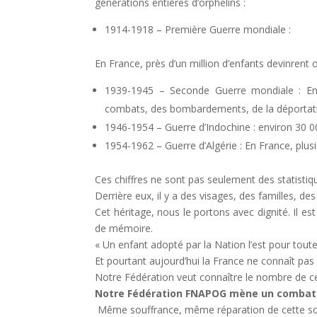
générations entières d’orphelins :
1914-1918 – Première Guerre mondiale :
En France, près d’un million d’enfants devinrent
1939-1945 – Seconde Guerre mondiale : En 
combats, des bombardements, de la déportatio
1946-1954 – Guerre d’Indochine : environ 30 0
1954-1962 – Guerre d’Algérie : En France, plusi
Ces chiffres ne sont pas seulement des statistiq
Derrière eux, il y a des visages, des familles, d
Cet héritage, nous le portons avec dignité. Il es
de mémoire.
« Un enfant adopté par la Nation l’est pour toute 
Et pourtant aujourd’hui la France ne connaît pas 
Notre Fédération veut connaître le nombre de ceu
Notre Fédération FNAPOG mène un combat p
Même souffrance, même réparation de cette so