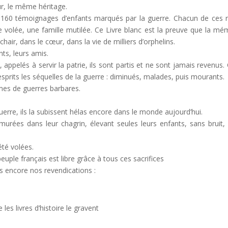
r, le même héritage.
160 témoignages d’enfants marqués par la guerre. Chacun de ces r
volée, une famille mutilée. Ce Livre blanc est la preuve que la mé
chair, dans le cœur, dans la vie de milliers d’orphelins.
ts, leurs amis.
, appelés à servir la patrie, ils sont partis et ne sont jamais revenus.
 esprits les séquelles de la guerre : diminués, malades, puis mourants.
imes de guerres barbares.
erre, ils la subissent hélas encore dans le monde aujourd’hui.
urées dans leur chagrin, élevant seules leurs enfants, sans bruit,
té volées.
uple français est libre grâce à tous ces sacrifices
s encore nos revendications :
les livres d’histoire le gravent