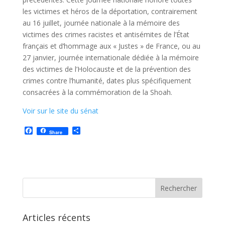
les victimes et héros de la déportation, contrairement
au 16 juillet, journée nationale à la mémoire des
victimes des crimes racistes et antisémites de l’État
français et d’hommage aux « Justes » de France, ou au
27 janvier, journée internationale dédiée à la mémoire
des victimes de l’Holocauste et de la prévention des
crimes contre l’humanité, dates plus spécifiquement
consacrées à la commémoration de la Shoah.
Voir sur le site du sénat
F
P
Share
a
a
c
r
e
t
b
a
o
g
o
e
k
r
Articles récents