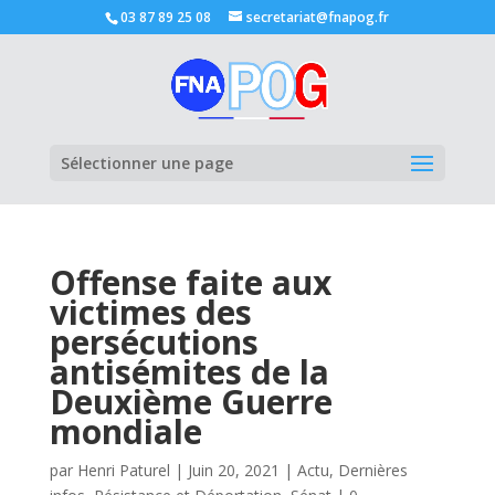
03 87 89 25 08
secretariat@fnapog.fr
Ouvrir la
Sélectionner une page
Offense faite aux
victimes des
persécutions
antisémites de la
Deuxième Guerre
mondiale
par
Henri Paturel
|
Juin 20, 2021
|
Actu
,
Dernières