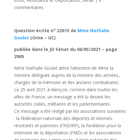
infos
,
Résistance et Déportation
,
Sénat
|
0
commentaires
Question écrite n° 22615 de
Mme Nathalie
Goulet
(Orne – UC)
publiée dans le JO Sénat du 06/05/2021 – page
2905
Mme Nathalie Goulet attire l’attention de Mme la
ministre déléguée auprès de la ministre des armées,
chargée de la mémoire et des anciens combattants.
Le 25 avril 2021 à Alençon, comme dans toutes les
villes de France, un message a été lu devant les
autorités civiles, militaires et les parlementaires.
Ce message a été rédigé par les associations suivantes
: la fédération nationale des déportés et internés
résistants et patriotes (FNDIRP), la fondation pour la
mémoire de la déportation (FMD) et les associations
de mémoire des camps nazis, l’union nationale des