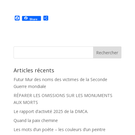
F
P
Share
a
a
c
r
e
t
b
a
o
g
o
e
k
r
Articles récents
Futur Mur des noms des victimes de la Seconde
Guerre mondiale
RÉPARER LES OMISSIONS SUR LES MONUMENTS
AUX MORTS
Le rapport d’activité 2025 de la DMCA.
Quand la paix chemine
Les mots d’un poète – les couleurs d’un peintre