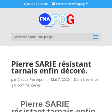
03 87 89 25 08
secretariat@fnapog.fr
Ouvrir la
Sélectionner une page
Pierre SARIE résistant
tarnais enfin décoré.
par
Claude Passepont
|
Mai 7, 2026
|
Dernières infos
|
0 commentaires
Pierre SARIE
résistant tarnais enfin