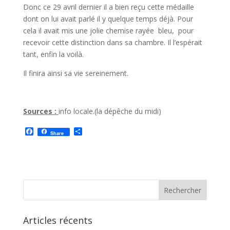
Donc ce 29 avril dernier il a bien reçu cette médaille
dont on lui avait parlé il y quelque temps déjà. Pour
cela il avait mis une jolie chemise rayée bleu, pour
recevoir cette distinction dans sa chambre. Il l’espérait
tant, enfin la voilà.
Il finira ainsi sa vie sereinement.
Sources :
info locale.(la dépêche du midi)
F
P
Share
a
a
c
r
e
t
b
a
o
g
o
e
k
r
Articles récents