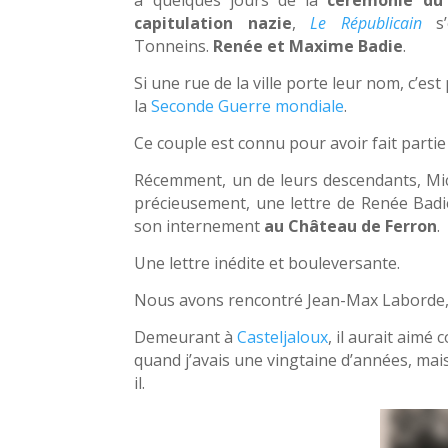
à quelques jours de la
cérémonie du
capitulation nazie
,
Le Républicain
s’
Tonneins.
Renée et Maxime Badie
.
Si une rue de la ville porte leur nom, c’es
la
Seconde Guerre mondiale
.
Ce couple est connu pour avoir fait partie
Récemment, un de leurs descendants, Miche
précieusement, une lettre de Renée Badie. 
son internement
au Château de Ferron
.
Une lettre inédite et bouleversante.
Nous avons rencontré Jean-Max Laborde
Demeurant à
Casteljaloux
, il aurait aimé
quand j’avais une vingtaine d’années, mais
il.