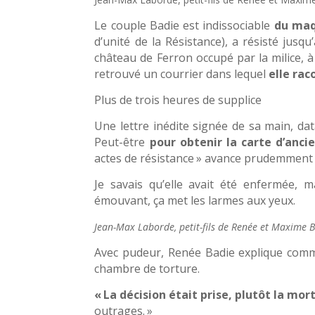
Le couple Badie est indissociable
du maq
d’unité de la Résistance), a résisté jus
château de Ferron occupé par la milice, 
retrouvé un courrier dans lequel
elle rac
Plus de trois heures de supplice
Une lettre inédite signée de sa main, da
Peut-être
pour obtenir la carte d’anci
actes de résistance » avance prudemment A
Je savais qu’elle avait été enfermée, ma
émouvant, ça met les larmes aux yeux.
Jean-Max Laborde, petit-fils de Renée et Maxime 
Avec pudeur, Renée Badie explique commen
chambre de torture.
« La décision était prise, plutôt la mor
outrages. »