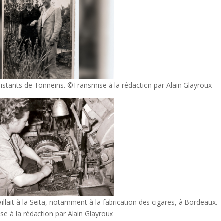
stants de Tonneins. ©Transmise à la rédaction par Alain Glayroux
llait à la Seita, notamment à la fabrication des cigares, à Bordeaux.
e à la rédaction par Alain Glayroux