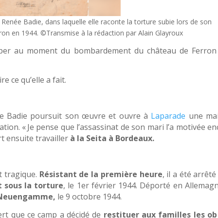
Renée Badie, dans laquelle elle raconte la torture subie lors de son
on en 1944. ©Transmise à la rédaction par Alain Glayroux
happer au moment du bombardement du château de Ferron
e ce qu’elle a fait.
ée Badie poursuit son œuvre et ouvre à
Laparade
une ma
nation. « Je pense que l’assassinat de son mari l’a motivée e
t ensuite travailler
à la Seita à Bordeaux.
 tragique.
Résistant de la première heure
, il a été arrêté
 sous la torture
, le 1er février 1944. Déporté en Allemagn
de Neuengamme,
le 9 octobre 1944.
vert que ce camp a décidé de
restituer aux familles les ob