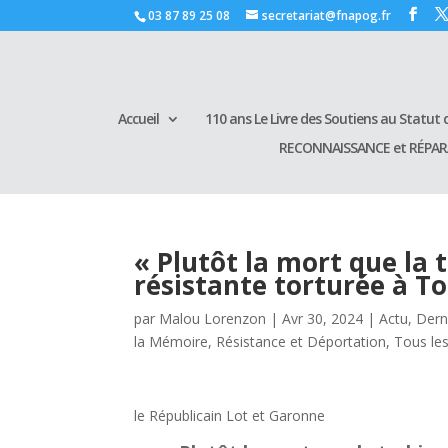
03 87 89 25 08
secretariat@fnapog.fr
Accueil
110 ans Le Livre des Soutiens au Statut d
RECONNAISSANCE et RÉPA
« Plutôt la mort que la t
résistante torturée à T
par
Malou Lorenzon
|
Avr 30, 2024
|
Actu
,
Dern
la Mémoire
,
Résistance et Déportation
,
Tous les
le Républicain Lot et Garonne