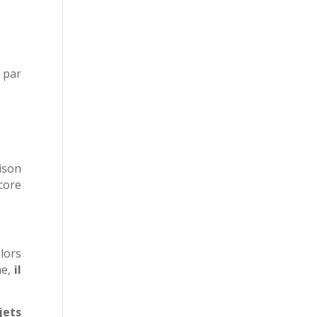
 par
ison
ncore
 lors
e,
il
jets