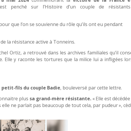
 8 mai 2024
commémorant la
victoire de la France e
est penché sur l’Histoire d’un couple de résistant
t pour que l’on se souvienne du rôle qu’ils ont eu pendant
 de la résistance active à Tonneins.
l Ortiz, a retrouvé dans les archives familiales qu’il cons
Elle y raconte les tortures que la milice lui a infligées lo
,
petit-fils du couple Badie
, bouleversé par cette lettre.
 connaitre plus
sa grand-mère résistante.
« Elle est décédée
 elle ne parlait pas beaucoup de tout cela, par pudeur », cèd