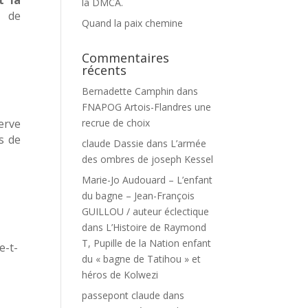
t la
la DMCA.
s de
Quand la paix chemine
Commentaires
récents
Bernadette Camphin
dans
FNAPOG Artois-Flandres une
erve
recrue de choix
rs de
claude Dassie
dans
L’armée
des ombres de joseph Kessel
Marie-Jo Audouard – L’enfant
du bagne – Jean-François
GUILLOU / auteur éclectique
dans
L’Histoire de Raymond
T, Pupille de la Nation enfant
e-t-
du « bagne de Tatihou » et
héros de Kolwezi
passepont claude
dans