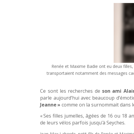
Renée et Maxime Badie ont eu deux filles, d
transportaient notamment des messages caché
Ce sont les recherches de
son ami Alai
parle aujourd’hui avec beaucoup d’émot
Jeanne
»
comme on la surnommait dans le 
« Ses filles jumelles, âgées de 16 ou 18 
de leurs vélos parfois jusqu’à Seyches.
Jean-Max Laborde, petit-fils de Renée et Maxim