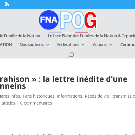
e Pupillle de la Nation
Le Livre Blanc des Pupilles de la Nation & Orphel
RATION
Nos soutiens
Fédérations
Actions
Commun
rahison » : la lettre inédite d’une
onneins
ières infos
,
Faits historiques
,
Informations
,
Récits de vie , transmissi
 articles
|
0 commentaires