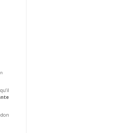
in
qu’il
ante
idon