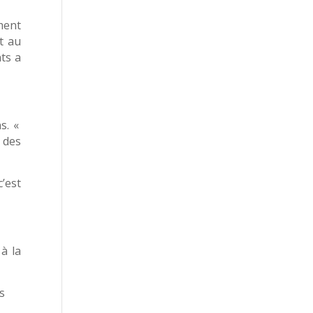
ment
t au
ts a
s. «
 des
’est
à la
rs