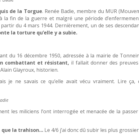
uis de la Torgue
. Renée Badie, membre du MUR (Mouve
qu’à la fin de la guerre et malgré une période d’enfermemen
à partir du 4 mars 1944. Dernièrement, un de ses descendan
onte la torture qu’elle y a subie.
tant du 16 décembre 1950, adressée à la mairie de Tonnein
en combattant et résistant,
il fallait donner des preuves
lain Glayroux, historien.
is je ne savais ce qu’elle avait vécu vraiment. Lire ça, c
Badie
t les miliciens l’ont interrogée et menacée de la passer 
t que la trahison…
Le 4/6 j’ai donc dû subir les plus grossie