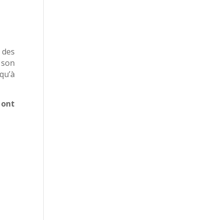
c des
 son
qu’à
 ont