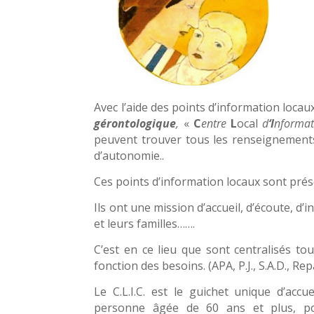
Avec l’aide des points d’information loc
gérontologique
,
«
C
entre
L
ocal
d
‘I
nformat
peuvent trouver tous les renseignements 
d’autonomie..
Ces points d’information locaux sont prése
Ils ont une mission d’accueil, d’écoute, 
et leurs familles…….
C’est en ce lieu que sont centralisés t
fonction des besoins. (APA, P.J., S.A.D., Re
Le C.L.I.C. est le guichet unique d’accu
personne âgée de 60 ans et plus, pou