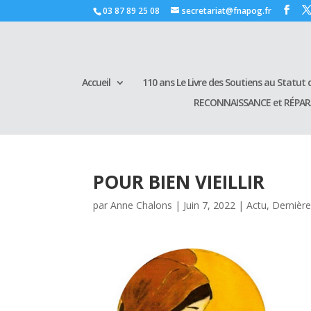
03 87 89 25 08
secretariat@fnapog.fr
Accueil
110 ans Le Livre des Soutiens au Statut d
RECONNAISSANCE et RÉPA
POUR BIEN VIEILLIR
par
Anne Chalons
|
Juin 7, 2022
|
Actu
,
Dernière