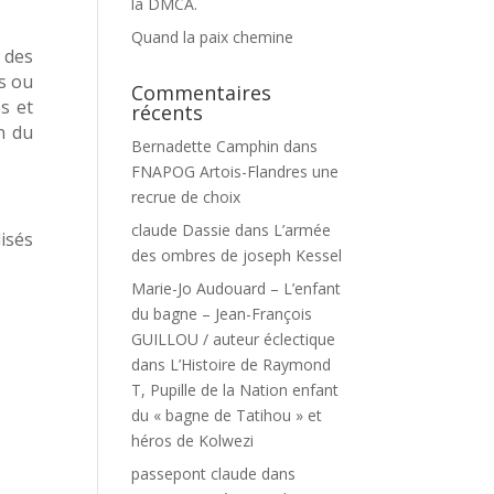
la DMCA.
Quand la paix chemine
e des
es ou
Commentaires
es et
récents
on du
Bernadette Camphin
dans
FNAPOG Artois-Flandres une
recrue de choix
claude Dassie
dans
L’armée
isés
des ombres de joseph Kessel
Marie-Jo Audouard – L’enfant
du bagne – Jean-François
GUILLOU / auteur éclectique
dans
L’Histoire de Raymond
T, Pupille de la Nation enfant
du « bagne de Tatihou » et
héros de Kolwezi
passepont claude
dans