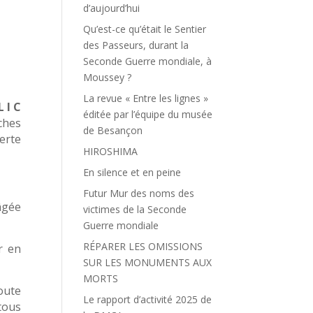
d’aujourd’hui
Qu’est-ce qu’était le Sentier
des Passeurs, durant la
Seconde Guerre mondiale, à
Moussey ?
La revue « Entre les lignes »
L I C
éditée par l’équipe du musée
ches
de Besançon
erte
HIROSHIMA
En silence et en peine
Futur Mur des noms des
 âgée
victimes de la Seconde
Guerre mondiale
RÉPARER LES OMISSIONS
r en
SUR LES MONUMENTS AUX
MORTS
oute
Le rapport d’activité 2025 de
tous