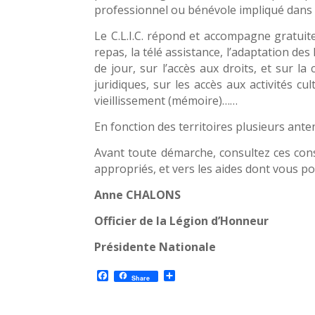
professionnel ou bénévole impliqué dans l
Le C.L.I.C. répond et accompagne gratuitem
repas, la télé assistance, l’adaptation d
de jour, sur l’accès aux droits, et sur l
juridiques, sur les accès aux activités cu
vieillissement (mémoire)……
En fonction des territoires plusieurs ant
Avant toute démarche, consultez ces conse
appropriés, et vers les aides dont vous po
Anne CHALONS
Officier de la Légion d’Honneur
Présidente Nationale
F
P
Share
a
a
c
r
e
t