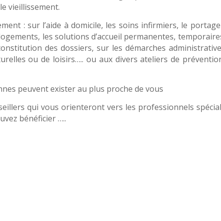
e vieillissement.
ent : sur l’aide à domicile, les soins infirmiers, le portag
es logements, les solutions d’accueil permanentes, temporair
a constitution des dossiers, sur les démarches administrativ
lturelles ou de loisirs….. ou aux divers ateliers de préventi
ennes peuvent exister au plus proche de vous
illers qui vous orienteront vers les professionnels spécial
uvez bénéficier …..