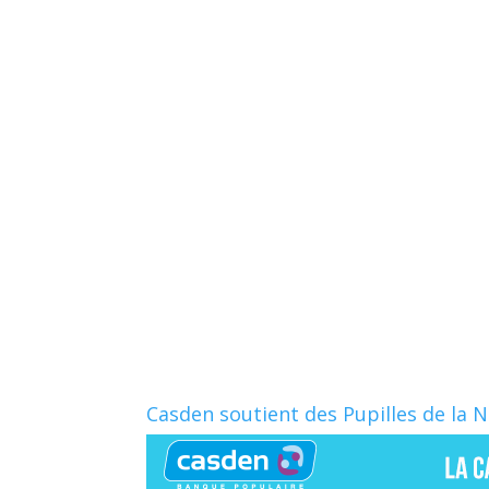
b
a
o
g
o
e
k
r
Casden soutient des Pupilles de la 