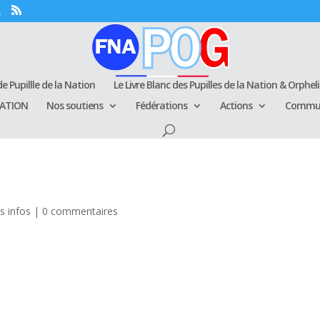
e Pupillle de la Nation
Le Livre Blanc des Pupilles de la Nation & Orphel
RATION
Nos soutiens
Fédérations
Actions
Commun
s infos
|
0 commentaires