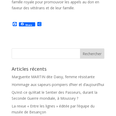
famille royale pour promouvoir les appels au don en
faveur des vétérans et de leur famille.
F
P
Share
a
a
c
r
e
t
b
a
o
g
o
e
k
r
Articles récents
Marguerite MARTIN dite Daisy, femme résistante
Hommage aux sapeurs-pompiers d’hier et d’aujourd’hui
Qu’est-ce qu’était le Sentier des Passeurs, durant la
Seconde Guerre mondiale, à Moussey ?
La revue « Entre les lignes » éditée par l’équipe du
musée de Besançon