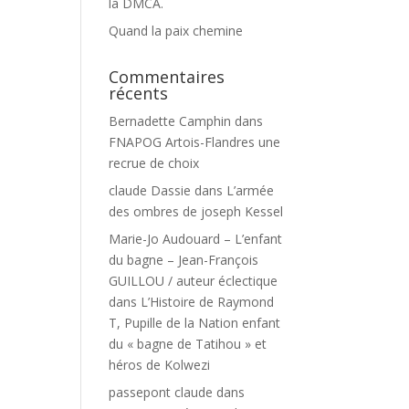
la DMCA.
Quand la paix chemine
Commentaires
récents
Bernadette Camphin
dans
FNAPOG Artois-Flandres une
recrue de choix
claude Dassie
dans
L’armée
des ombres de joseph Kessel
Marie-Jo Audouard – L’enfant
du bagne – Jean-François
GUILLOU / auteur éclectique
dans
L’Histoire de Raymond
T, Pupille de la Nation enfant
du « bagne de Tatihou » et
héros de Kolwezi
passepont claude
dans