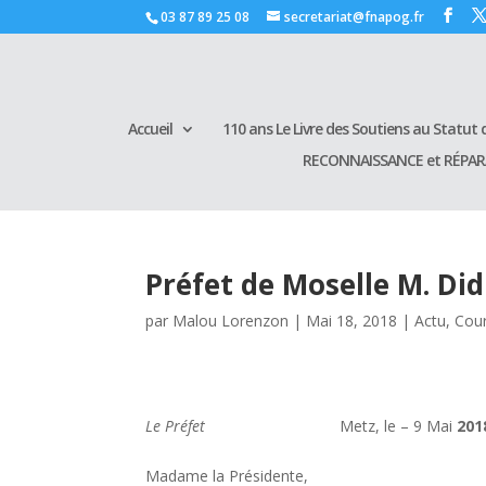
03 87 89 25 08
secretariat@fnapog.fr
Accueil
110 ans Le Livre des Soutiens au Statut d
RECONNAISSANCE et RÉPA
Préfet de Moselle M. Di
par
Malou Lorenzon
|
Mai 18, 2018
|
Actu
,
Cour
Le Pr
éfe
t
Metz, le – 9 Mai
201
Madame la Présidente,