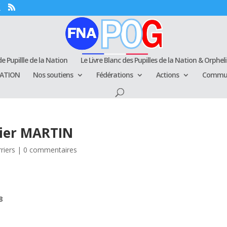
e Pupillle de la Nation
Le Livre Blanc des Pupilles de la Nation & Orphel
RATION
Nos soutiens
Fédérations
Actions
Commun
dier MARTIN
riers
|
0 commentaires
8