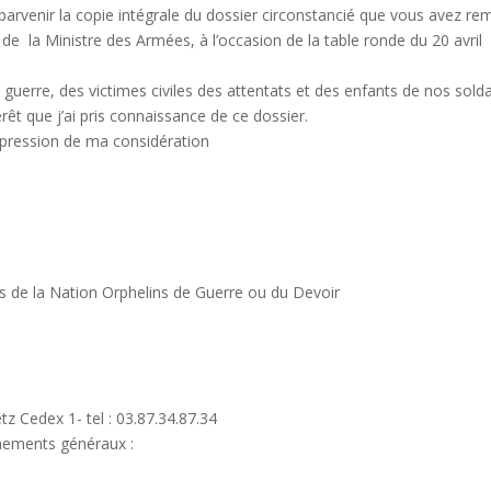
t parvenir la copie intégrale du dossier circonstancié que vous avez re
e la Ministre des Armées, à l’occasion de la table ronde du 20 avril
de guerre, des victimes civiles des attentats et des enfants de nos sold
rêt que j’ai pris connaissance de ce dossier.
expression de ma considération
es de la Nation Orphelins de Guerre ou du Devoir
z Cedex 1- tel : 03.87.34.87.34
gnements généraux :