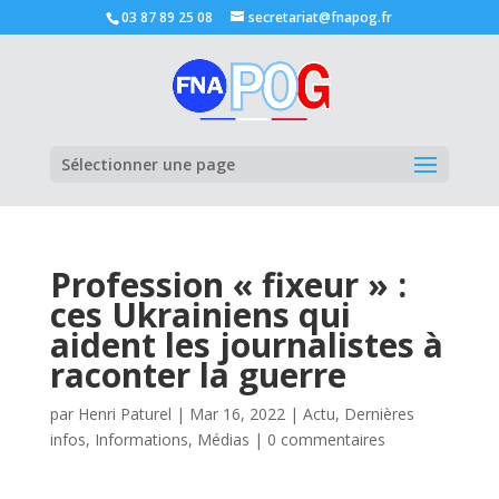
03 87 89 25 08
secretariat@fnapog.fr
Ouvrir la
Sélectionner une page
Profession « fixeur » :
ces Ukrainiens qui
aident les journalistes à
raconter la guerre
par
Henri Paturel
|
Mar 16, 2022
|
Actu
,
Dernières
infos
,
Informations
,
Médias
|
0 commentaires