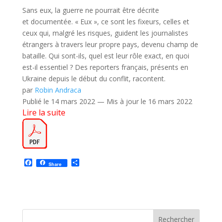
Sans eux, la guerre ne pourrait être décrite
et documentée. « Eux », ce sont les fixeurs, celles et
ceux qui, malgré les risques, guident les journalistes
étrangers à travers leur propre pays, devenu champ de
bataille. Qui sont-ils, quel est leur rôle exact, en quoi
est-il essentiel ? Des reporters français, présents en
Ukraine depuis le début du conflit, racontent.
par
Robin Andraca
Publié le 14 mars 2022 — Mis à jour le 16 mars 2022
Lire la suite
F
P
Share
a
a
c
r
e
t
b
a
o
g
o
e
k
r