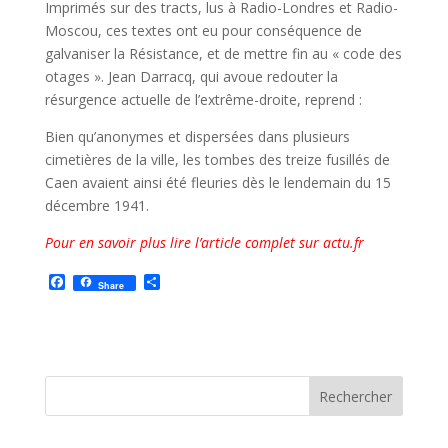
Imprimés sur des tracts, lus à Radio-Londres et Radio-
Moscou, ces textes ont eu pour conséquence de
galvaniser la Résistance, et de mettre fin au « code des
otages ». Jean Darracq, qui avoue redouter la
résurgence actuelle de l’extrême-droite, reprend :
Bien qu’anonymes et dispersées dans plusieurs
cimetières de la ville, les tombes des treize fusillés de
Caen avaient ainsi été fleuries dès le lendemain du 15
décembre 1941.
Pour en savoir plus lire l’article complet sur actu.fr
F
P
Share
a
a
c
r
e
t
b
a
o
g
o
e
k
r