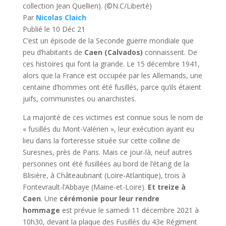
collection Jean Quellien).
(©N.C/Liberté)
Par
Nicolas Claich
Publié le
10 Déc 21
C’est un épisode de la Seconde guerre mondiale que
peu d’habitants de
Caen (Calvados)
connaissent. De
ces histoires qui font la grande. Le 15 décembre 1941,
alors que la France est occupée par les Allemands, une
centaine d’hommes ont été fusillés, parce qu’ils étaient
juifs, communistes ou anarchistes.
La majorité de ces victimes est connue sous le nom de
« fusillés du Mont-Valérien », leur exécution ayant eu
lieu dans la forteresse située sur cette colline de
Suresnes, près de Paris. Mais ce jour-là, neuf autres
personnes ont été fusillées au bord de l’étang de la
Blisière, à Châteaubriant (Loire-Atlantique), trois à
Fontevrault-l’Abbaye (Maine-et-Loire).
Et treize à
Caen
. Une
cérémonie pour leur rendre
hommage
est prévue le samedi 11 décembre 2021 à
10h30, devant la plaque des Fusillés du 43e Régiment