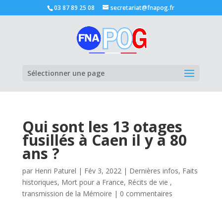
03 87 89 25 08
secretariat@fnapog.fr
Ouvrir la
Sélectionner une page
Qui sont les 13 otages
fusillés à Caen il y a 80
ans ?
par
Henri Paturel
|
Fév 3, 2022
|
Dernières infos
,
Faits
historiques
,
Mort pour a France
,
Récits de vie ,
transmission de la Mémoire
|
0 commentaires