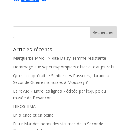
Share
a
a
c
r
e
t
b
a
o
g
o
e
k
r
Articles récents
Marguerite MARTIN dite Daisy, femme résistante
Hommage aux sapeurs-pompiers d’hier et d’aujourd’hui
Qu’est-ce qu’était le Sentier des Passeurs, durant la
Seconde Guerre mondiale, à Moussey ?
La revue « Entre les lignes » éditée par l’équipe du
musée de Besançon
HIROSHIMA
En silence et en peine
Futur Mur des noms des victimes de la Seconde