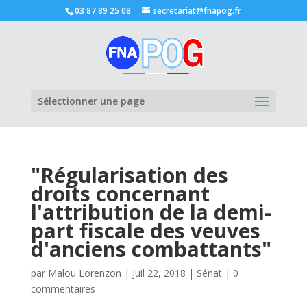
03 87 89 25 08
secretariat@fnapog.fr
Ouvrir la
Sélectionner une page
"Régularisation des
droits concernant
l'attribution de la demi-
part fiscale des veuves
d'anciens combattants"
par
Malou Lorenzon
|
Juil 22, 2018
|
Sénat
|
0
commentaires