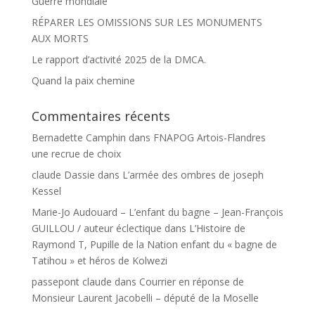
Guerre mondiale
RÉPARER LES OMISSIONS SUR LES MONUMENTS
AUX MORTS
Le rapport d’activité 2025 de la DMCA.
Quand la paix chemine
Commentaires récents
Bernadette Camphin
dans
FNAPOG Artois-Flandres
une recrue de choix
claude Dassie
dans
L’armée des ombres de joseph
Kessel
Marie-Jo Audouard – L’enfant du bagne – Jean-François
GUILLOU / auteur éclectique
dans
L’Histoire de
Raymond T, Pupille de la Nation enfant du « bagne de
Tatihou » et héros de Kolwezi
passepont claude
dans
Courrier en réponse de
Monsieur Laurent Jacobelli – député de la Moselle