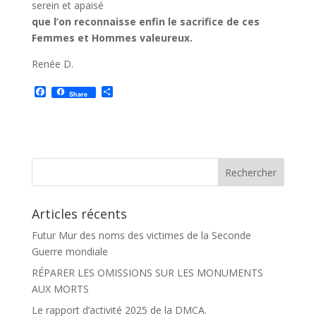
serein et apaisé
que l’on reconnaisse enfin le sacrifice de ces
Femmes et Hommes valeureux.
Renée D.
F
P
Share
a
a
c
r
e
t
b
a
o
g
o
e
k
r
Articles récents
Futur Mur des noms des victimes de la Seconde
Guerre mondiale
RÉPARER LES OMISSIONS SUR LES MONUMENTS
AUX MORTS
Le rapport d’activité 2025 de la DMCA.