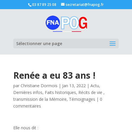
03 87 89 25 08
secretariat@fnapog.fr
Ouvrir la
Sélectionner une page
Renée a eu 83 ans !
par
Christiane Dormois
|
Jan 13, 2022
|
Actu
,
Dernières infos
,
Faits historiques
,
Récits de vie ,
transmission de la Mémoire
,
Témoignages
|
0
commentaires
Elle nous dit :