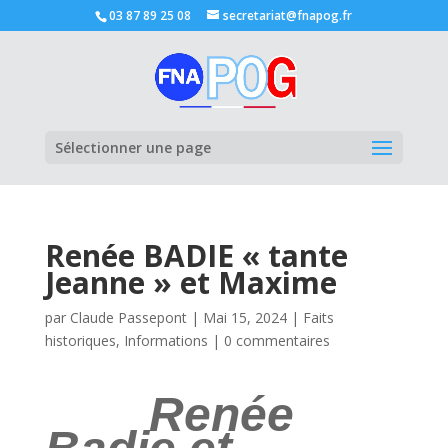
03 87 89 25 08
secretariat@fnapog.fr
Ouvrir la
Sélectionner une page
Renée BADIE « tante
Jeanne » et Maxime
par
Claude Passepont
|
Mai 15, 2024
|
Faits
historiques
,
Informations
|
0 commentaires
Renée