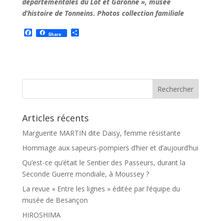
départementales du Lot et Garonne », musée
d’histoire de Tonneins. Photos collection familiale
F
P
Share
a
a
c
r
e
t
b
a
o
g
o
e
k
r
Articles récents
Marguerite MARTIN dite Daisy, femme résistante
Hommage aux sapeurs-pompiers d’hier et d’aujourd’hui
Qu’est-ce qu’était le Sentier des Passeurs, durant la
Seconde Guerre mondiale, à Moussey ?
La revue « Entre les lignes » éditée par l’équipe du
musée de Besançon
HIROSHIMA