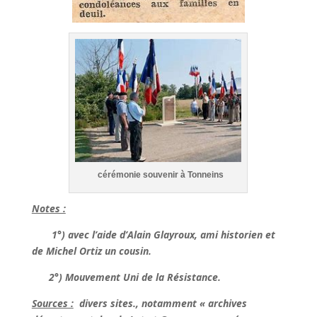
cérémonie souvenir à Tonneins
Notes :
1°) avec l’aide d’Alain Glayroux, ami historien et
de Michel Ortiz un cousin.
2°)
M
ouvement
U
ni de la
R
ésistance.
Sources :
divers sites., notamment « archives