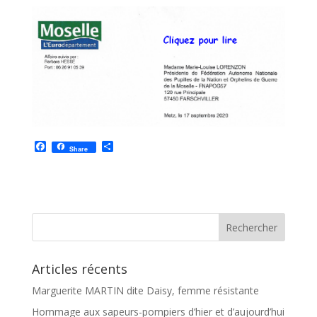
F
P
Share
a
a
c
r
e
t
b
a
o
g
o
e
k
r
Articles récents
Marguerite MARTIN dite Daisy, femme résistante
Hommage aux sapeurs-pompiers d’hier et d’aujourd’hui