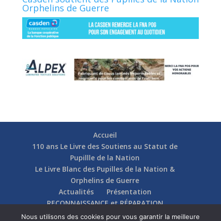
Orphelins de Guerre
Accueil
110 ans Le Livre des Soutiens au Statut de
Pupillle de la Nation
Le Livre Blanc des Pupilles de la Nation &
Orphelins de Guerre
Actualités
Présentation
RECONNAISSANCE et RÉPARATION
Nos soutiens
Fédérations
Actions
Nous utilisons des cookies pour vous garantir la meilleure