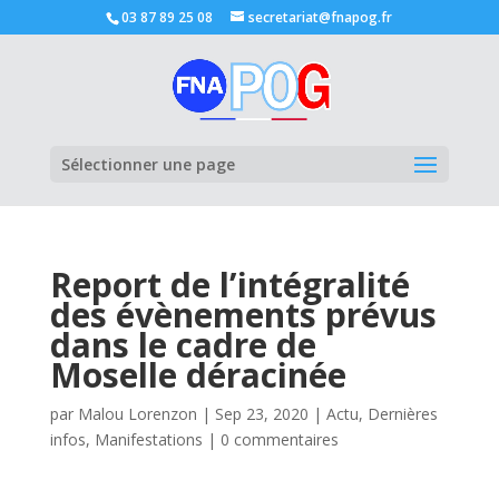
03 87 89 25 08
secretariat@fnapog.fr
Ouvrir la
Sélectionner une page
Report de l’intégralité
des évènements prévus
dans le cadre de
Moselle déracinée
par
Malou Lorenzon
|
Sep 23, 2020
|
Actu
,
Dernières
infos
,
Manifestations
|
0 commentaires