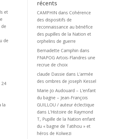
récents
ds et
CAMPHIN
dans
Cohérence
Le
des dispositifs de
u de
reconnaissance au bénéfice
des pupilles de la Nation et
ou de
orphelins de guerre
Bernadette Camphin
dans
FNAPOG Artois-Flandres une
recrue de choix
claude Dassie
dans
L’armée
des ombres de joseph Kessel
e 24
Marie-Jo Audouard – L’enfant
du bagne – Jean-François
GUILLOU / auteur éclectique
 la
dans
L’Histoire de Raymond
T, Pupille de la Nation enfant
du « bagne de Tatihou » et
héros de Kolwezi