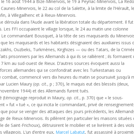
le 16 août 1944 à Bize-Minervois, le 19 à Peyriac-Minervois, La Redo
 Caunes-Minervois, le 22 au col de la Salette, à la limite de l’Hérault, l
in, à Villegailhenc et à Rieux-Minervois.
e déroula dans l’Aude avant la libération totale du département. Il fut
s. Les FFI occupaient le village lorsque, le 24 au matin une colonne
s. Le commandant Bousquet, à la tête de ses maquisards du Minervoi
que les maquisards et les habitants désignaient des auxiliaires issus 
: Kazakhs, Ouzbeks, Turkmènes, Kirghizes — ou des Tatars, de la Crimé
its prisonniers par les Allemands à qui ils se rallièrent ; ils formaient
 7 km au sud-ouest de Rieux. D’autres sources évoquent aussi la
forces allemandes qui se confondrait avec les Turkestanais ou
. Le combat, commencé vers dix heures du matin se poursuivit jusqu’à m
par Lucien Maury (
op. cit.
, p ; 370), le maquis eut des blessés (deux,
en novembre 1944) et des Allemands furent tués.
ué (témoignage reproduit in Maury,
op. cit.
, p. 370) que « le sous-
nt » fut « tué », ce qui incita le commandant, privé de renseignement
nsi que pour se venger des attaques des jours précédents, les Allemand
age de Rieux-Minervois. Ils pillèrent (en particulier les maisons situées
le de Saint-Frichoux), détruisirent le mobilier et se livrèrent à des viol
s villageois. L’un d’entre eux,
Marcel Labatut
, fut assassiné à proximi