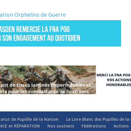
Nation Orphelins de Guerre
tatut de Pupillle de la Nation
Le Livre Blanc des Pupilles de l
NCE et RÉPARATION
Nos soutiens
Fédérations
Actions