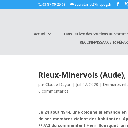
03 87 89 25 08
secretariat@fnapog.fr
Accueil
110 ans Le Livre des Soutiens au Statut d
RECONNAISSANCE et RÉPA
Rieux-Minervois (Aude),
par
Claude Dayon
|
Juil 27, 2020
|
Dernières inf
0 commentaires
Le 24 août 1944, une colonne allemande en 
de ses membres violent des habitantes. A
FFI/AS du commandant Henri Bousquet, on 