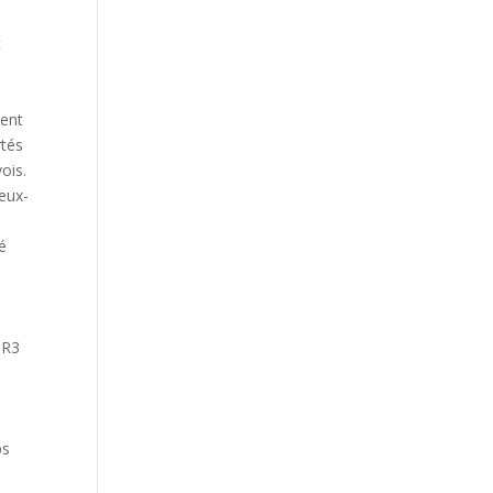
t
ment
rtés
vois.
ieux-
té
I
 R3
ps