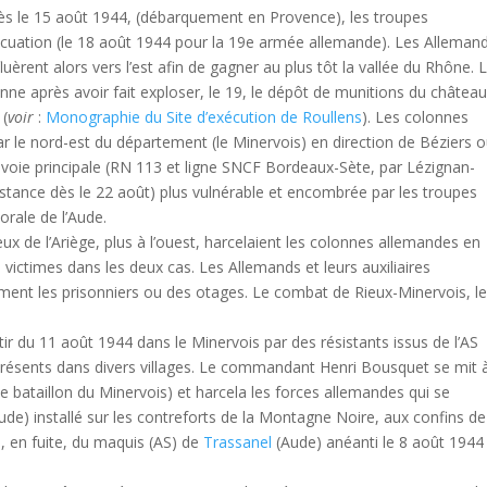
rès le 15 août 1944, (débarquement en Provence), les troupes
évacuation (le 18 août 1944 pour la 19e armée allemande). Les Alleman
fluèrent alors vers l’est afin de gagner au plus tôt la vallée du Rhône. 
ne après avoir fait exploser, le 19, le dépôt de munitions du châtea
 (
voir
:
Monographie du Site d’exécution de Roullens
). Les colonnes
ar le nord-est du département (le Minervois) en direction de Béziers 
la voie principale (RN 113 et ligne SNCF Bordeaux-Sète, par Lézignan-
sistance dès le 22 août) plus vulnérable et encombrée par les troupes
orale de l’Aude.
de l’Ariège, plus à l’ouest, harcelaient les colonnes allemandes en
ictimes dans les deux cas. Les Allemands et leurs auxiliaires
ement les prisonniers ou des otages. Le combat de Rieux-Minervois, l
ir du 11 août 1944 dans le Minervois par des résistants issus de l’AS
résents dans divers villages. Le commandant Henri Bousquet se mit à
bataillon du Minervois) et harcela les forces allemandes qui se
(Aude) installé sur les contreforts de la Montagne Noire, aux confins de
ris, en fuite, du maquis (AS) de
Trassanel
(Aude) anéanti le 8 août 1944