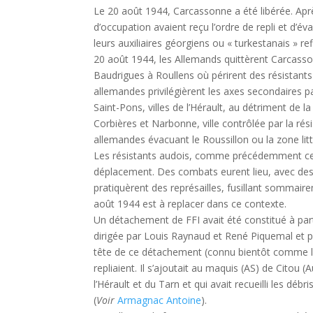
Le 20 août 1944, Carcassonne a été libérée. Ap
d’occupation avaient reçu l’ordre de repli et d’
leurs auxiliaires géorgiens ou « turkestanais » re
20 août 1944, les Allemands quittèrent Carcasson
Baudrigues à Roullens où périrent des résistants
allemandes privilégièrent les axes secondaires p
Saint-Pons, villes de l’Hérault, au détriment de 
Corbières et Narbonne, ville contrôlée par la ré
allemandes évacuant le Roussillon ou la zone litt
Les résistants audois, comme précédemment ceux 
déplacement. Des combats eurent lieu, avec des v
pratiquèrent des représailles, fusillant sommair
août 1944 est à replacer dans ce contexte.
Un détachement de FFI avait été constitué à part
dirigée par Louis Raynaud et René Piquemal et p
tête de ce détachement (connu bientôt comme le 
repliaient. Il s’ajoutait au maquis (AS) de Citou 
l’Hérault et du Tarn et qui avait recueilli les déb
(
Voir
Armagnac Antoine
).