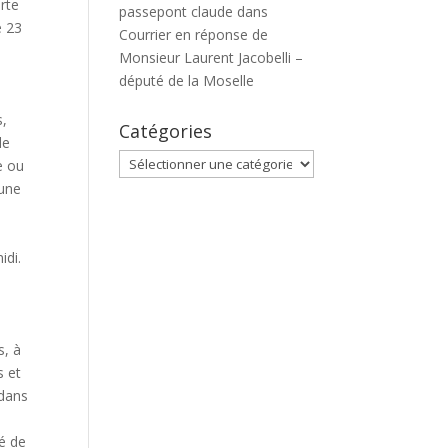
rte
passepont claude
dans
e 23
Courrier en réponse de
Monsieur Laurent Jacobelli –
député de la Moselle
s,
Catégories
de
Catégories
e ou
 une
idi.
s, à
s et
 dans
s
té de