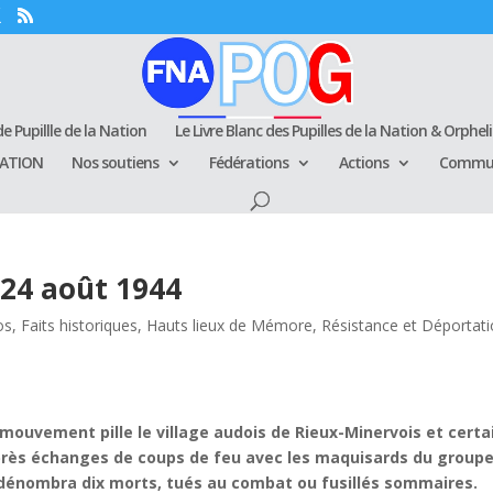
e Pupillle de la Nation
Le Livre Blanc des Pupilles de la Nation & Orphel
RATION
Nos soutiens
Fédérations
Actions
Commun
 24 août 1944
os
,
Faits historiques
,
Hauts lieux de Mémore
,
Résistance et Déportat
mouvement pille le village audois de Rieux-Minervois et certa
près échanges de coups de feu avec les maquisards du group
dénombra dix morts, tués au combat ou fusillés sommaires.