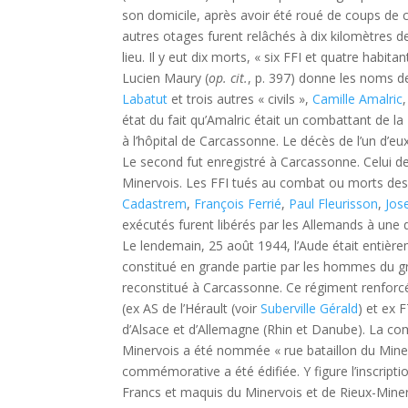
son domicile, après avoir été roué de coups de cr
autres otages furent relâchés à dix kilomètres d
lieu. Il y eut dix morts, « six FFI et quatre habita
Lucien Maury (
op. cit.
, p. 397) donne les noms d
Labatut
et trois autres « civils »,
Camille Amalric
état du fait qu’Amalric était un combattant de l
à l’hôpital de Carcassonne. Le décès de l’un d’eux,
Le second fut enregistré à Carcassonne. Celui des
Minervois. Les FFI tués au combat ou morts des 
Cadastrem
,
François Ferrié
,
Paul Fleurisson
,
Jos
exécutés furent libérés par les Allemands à une 
Le lendemain, 25 août 1944, l’Aude était entière
constitué en grande partie par les hommes du g
reconstitué à Carcassonne. Ce régiment renforcé
(ex AS de l’Hérault (voir
Suberville Gérald
) et ex 
d’Alsace et d’Allemagne (Rhin et Danube). La co
Minervois a été nommée « rue bataillon du Miner
commémorative a été édifiée. Y figure l’inscript
Francs et maquis du Minervois et de Rieux-Mine