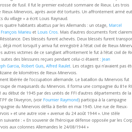
osse de fusil. Il fut le premier exécuté sommaire de Rieux. Les trois
e Rieux-Minervois, après avoir été torturés. Un affrontement armé eu
nts du village » a écrit Louis Raynaud.
es quatre habitants abattus par les Allemands : un otage,
Marcel
,
François Marieu
et
Louis Cros
. Mais d’autres documents font claire
a Résistance. Des blessés furent achevés. Deux blessés furent transpo
 déjà mort lorsqu’il y arriva fut enregistré à l’état civil de Rieux-Miner
 autres victimes de ce sanglant affrontement le fut à l’état civil de R
suites des blessures reçues pendant celui-ci étaient :
Jean
eph Garcia
,
Robert Guis
,
Alfred Raulet
. Les otages qui n’avaient pas é
dizaine de kilomètres de Rieux-Minervois.
ment libérée de l’occupation allemande. Le bataillon du Minervois fut
roupe de maquisards du Minervois. Il forma une compagnie du 81e R
 au début de 1945 par des unités de FFI d’autres départements de la
FTPF de l’Aveyron, (voir
Fournier Raymond
) participa à la campagne
mpagnie du Minervois défila à Berlin en mai 1945. Une rue de Rieux-
vois » et une autre voie « avenue du 24 août 1944 ». Une stèle
ion suivante : « En souvenir de l’héroïque défense opposée par les Cor
rvois aux colonnes Allemandes le 24/08/1944 »