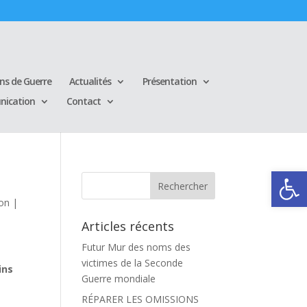
ins de Guerre
Actualités
Présentation
ication
Contact
Ouvrir la
ion
|
Articles récents
Futur Mur des noms des
victimes de la Seconde
ins
Guerre mondiale
e
RÉPARER LES OMISSIONS