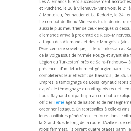
Les Allemands furent successivement accrochés 
et Puichéric, le 20 à Villeneuve-Minervois, le 21 à
à Montolieu, Pennautier et La Redorte, le 24 , enf
Le combat de Rieux-Minervois fut le dernier qui s
aussi le plus meurtrier de ceux évoqués ci-dessu
allemande arriva à proximité de Rieux-Minervoi
attaqua des Allemands et des « Mongols » (ainsi 
l’Asie centrale soviétique, — le « Turkestan » 
de la Volga issus de l’Armée Rouge et ayant été fa
Légion du Turkestan) près de Saint-Frichoux— à
présence : d’un détachement géorgien parmi les 
compléterait leur effectif ; de Bavarois ; de SS
D’après le témoignage de Louis Raynaud repris 
d’après le témoignage d’un villageois recueilli 
Louis Raynaud qui participa au combat a expliq
officier
Ferrié
agent de liaison et de renseigneme
ordonner l’attaque. En représailles à celle-ci ai
leurs auxiliaires pénétrèrent en force dans le vill
la Grand-Rue, le long de la route d’Azille et de cel
(trois femmes). Ils prirent quatre otages parmi le