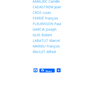
AMALRIC Camille
CADASTREM Jean
CROS Louis
FERRIÉ François
FLEURISSON Paul
GARCIA Joseph
GUIS Robert
LABATUT Marcel
MARIEU François
RAULET Alfred
F
P
Share
a
a
c
r
e
t
b
a
o
g
o
e
k
r