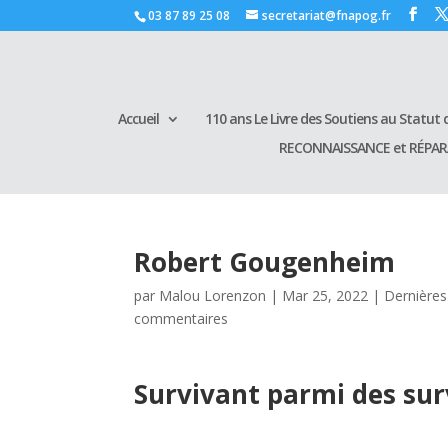
03 87 89 25 08
secretariat@fnapog.fr
Accueil
110 ans Le Livre des Soutiens au Statut d
RECONNAISSANCE et RÉPA
Robert Gougenheim
par
Malou Lorenzon
|
Mar 25, 2022
|
Dernières
commentaires
Survivant parmi des sur