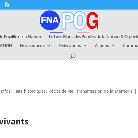
e Pupillle de la Nation
Le Livre Blanc des Pupilles de la Nation & Orphel
RATION
Nos soutiens
Fédérations
Actions
Commun
 infos
,
Faits historiques
,
Récits de vie , transmission de la Mémoire
|
vivants