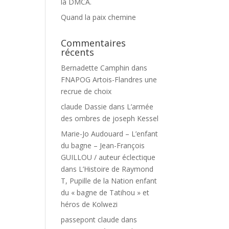
la DMCA.
Quand la paix chemine
Commentaires
récents
Bernadette Camphin
dans
FNAPOG Artois-Flandres une
recrue de choix
claude Dassie
dans
L’armée
des ombres de joseph Kessel
Marie-Jo Audouard – L’enfant
du bagne – Jean-François
GUILLOU / auteur éclectique
dans
L’Histoire de Raymond
T, Pupille de la Nation enfant
du « bagne de Tatihou » et
héros de Kolwezi
passepont claude
dans