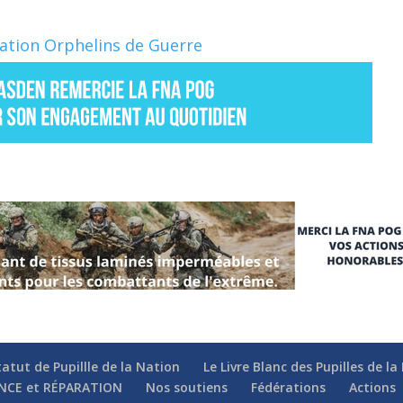
Nation Orphelins de Guerre
tatut de Pupillle de la Nation
Le Livre Blanc des Pupilles de l
NCE et RÉPARATION
Nos soutiens
Fédérations
Actions