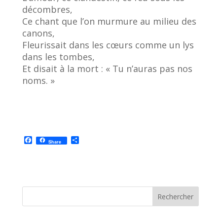
décombres,
Ce chant que l’on murmure au milieu des
canons,
Fleurissait dans les cœurs comme un lys
dans les tombes,
Et disait à la mort : « Tu n’auras pas nos
noms. »
F
P
Share
a
a
c
r
e
t
b
a
o
g
o
e
k
r