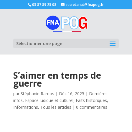
03 87 89 25 08
secretariat@fnapog.fr
Ouvrir la
Sélectionner une page
S’aimer en temps de
guerre
par
Stéphanie Ramos
|
Déc 16, 2025
|
Dernières
infos
,
Espace ludique et culturel
,
Faits historiques
,
Informations
,
Tous les articles
|
0 commentaires