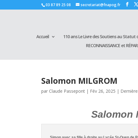
03 87 89 25 08
secretariat@fnapog.fr
Accueil
110 ans Le Livre des Soutiens au Statut d
RECONNAISSANCE et RÉPA
Salomon MILGROM
par
Claude Passepont
|
Fév 26, 2025
|
Dernière
Salomon MI
Simon avec sa fille à droite au Lycée St-Ouen de 