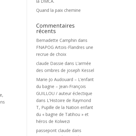
la DMCA.
Quand la paix chemine
Commentaires
récents
Bernadette Camphin
dans
FNAPOG Artois-Flandres une
recrue de choix
claude Dassie
dans
L’armée
des ombres de joseph Kessel
Marie-Jo Audouard – L’enfant
du bagne – Jean-François
GUILLOU / auteur éclectique
e,
dans
L’Histoire de Raymond
ans
T, Pupille de la Nation enfant
du « bagne de Tatihou » et
héros de Kolwezi
passepont claude
dans