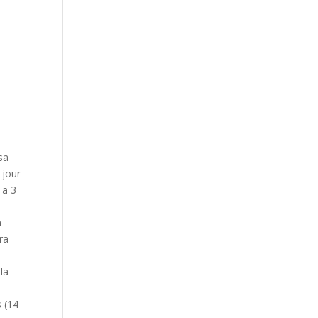
sa
 jour
 a 3
n
ra
la
s (14