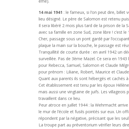
ème).
14 mai 1941
: le fameux, si l’on peut dire, billet 
lieu désigné. Le père de Salomon est retenu puis
Il sera libéré 2 mois plus tard de la prison de la
avec sa famille en zone Sud, zone libre ! c’est le
Cher, passage sous un pont gardé par l’occupant
plaque la main sur la bouche, le passage est ré
Tranquillité de courte durée : en avril 1942 un dé
surveillée. Pas de 3ème Mazel. Ce sera en 1943 le
pour Rebecca, Samuel, Salomon et Claude Milgrom
pour prénom : Liliane, Robert, Maurice et Clau
Quant aux parents ils sont hébergés et cachés à Vi
Cet établissement est tenu par les époux Hélène 
mais aussi une vingtaine de juifs. Les villageois
travaillent dans ce lieu.
Peur atroce en juillet 1944 : la Wehrmacht arriv
le mur de l’école et fusils pointés sur eux. Un off
répondent par la négative, précisant que les seul
La troupe part au préventorium vérifier leurs dire