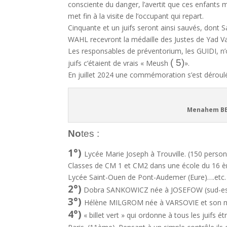
consciente du danger, l’avertit que ces enfants m
met fin à la visite de l’occupant qui repart.
Cinquante et un juifs seront ainsi sauvés, dont
WAHL recevront la médaille des Justes de Yad 
Les responsables de préventorium, les GUIDI, n
( 5)
juifs c’étaient de vrais « Meush
».
En juillet 2024 une commémoration s’est déroulé
Menahem BEGIN avec Hélène
No
tes :
1°)
Lycée Marie Joseph à Trouville. (150 person
Classes de CM 1 et CM2 dans une école du 16 è
Lycée Saint-Ouen de Pont-Audemer (Eure)….etc.
2°)
Dobra SANKOWICZ née à JOSEFOW (sud-est P
3°)
Hélène MILGROM née à VARSOVIE et son ma
4°)
« billet vert » qui ordonne à tous les juifs