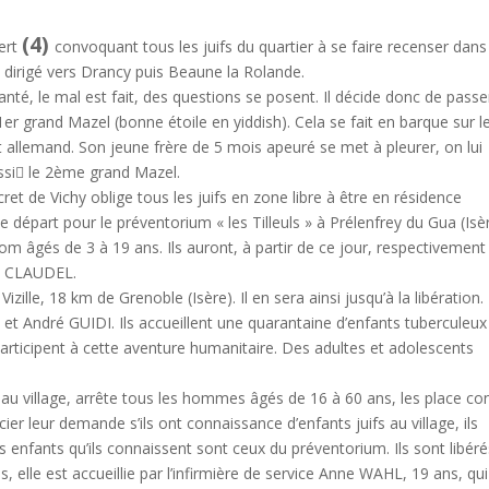
(4)
vert
convoquant tous les juifs du quartier à se faire recenser dans
 dirigé vers Drancy puis Beaune la Rolande.
 Santé, le mal est fait, des questions se posent. Il décide donc de passe
 1er grand Mazel (bonne étoile en yiddish). Cela se fait en barque sur l
 allemand. Son jeune frère de 5 mois apeuré se met à pleurer, on lui
ussi le 2ème grand Mazel.
cret de Vichy oblige tous les juifs en zone libre à être en résidence
 départ pour le préventorium « les Tilleuls » à Prélenfrey du Gua (Isè
 âgés de 3 à 19 ans. Ils auront, à partir de ce jour, respectivement
de CLAUDEL.
zille, 18 km de Grenoble (Isère). Il en sera ainsi jusqu’à la libération.
et André GUIDI. Ils accueillent une quarantaine d’enfants tuberculeux
 participent à cette aventure humanitaire. Des adultes et adolescents
e au village, arrête tous les hommes âgés de 16 à 60 ans, les place co
icier leur demande s’ils ont connaissance d’enfants juifs au village, ils
s enfants qu’ils connaissent sont ceux du préventorium. Ils sont libéré
s, elle est accueillie par l’infirmière de service Anne WAHL, 19 ans, qui