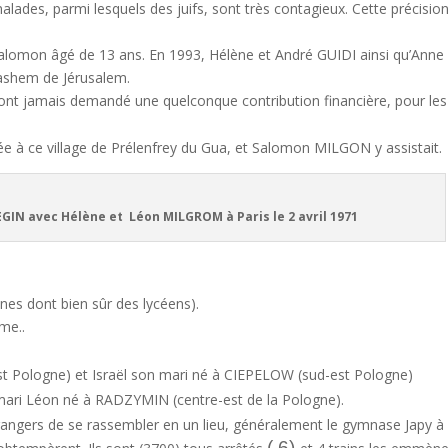
alades, parmi lesquels des juifs, sont très contagieux. Cette précisio
 Salomon âgé de 13 ans. En 1993, Hélène et André GUIDI ainsi qu’Anne
Vashem de Jérusalem.
’ont jamais demandé une quelconque contribution financière, pour les
e à ce village de Prélenfrey du Gua, et Salomon MILGON y assistait.
 et Léon MILGROM à Paris le 2 avril 1971
nes dont bien sûr des lycéens).
me..
ologne) et Israël son mari né à CIEPELOW (sud-est Pologne)
ri Léon né à RADZYMIN (centre-est de la Pologne).
 étrangers de se rassembler en un lieu, généralement le gymnase Japy à
( 6)