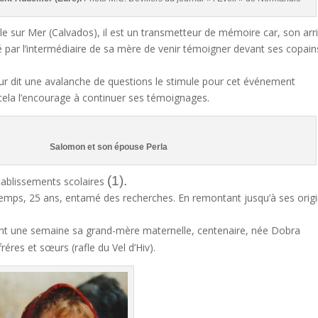
le sur Mer (Calvados), il est un transmetteur de mémoire car, son arr
dé par l’intermédiaire de sa mère de venir témoigner devant ses copain
our dit une avalanche de questions le stimule pour cet événement
cela l’encourage à continuer ses témoignages.
et son épouse Perla
(1).
établissements scolaires
emps, 25 ans, entamé des recherches. En remontant jusqu’à ses orig
nt une semaine sa grand-mère maternelle, centenaire, née Dobra
réres et sœurs (rafle du Vel d’Hiv).