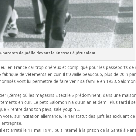
 Joëlle devant la Knesset à Jérusalem
seul en France car trop onéreux et compliqué pour les passeports de 
fabrique de vêtements en cuir. Il travaille beaucoup, plus de 20 h par
nomisés vont lui permettre de faire venir sa famille en 1933. Salomon
sentier (2ème) où les magasins « textile » prédominent, dans une maiso
êtements en cuir. Le petit Salomon n’a qu’un an et demi. Plus tard il se
e que « rentre dans ton pays, sale youpin ».
vote, sur incitation allemande, le 1er statut des juifs les excluant de 
 entreprise.
est arrêté le 11 mai 1941, puis interné à la prison de la Santé à Pari