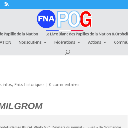
e Pupillle de la Nation
Le Livre Blanc des Pupilles de la Nation & Orphel
RATION
Nos soutiens
Fédérations
Actions
Commun
s infos
,
Faits historiques
|
0 commentaires
LGROM
Pont-Audemer (Eure).
Photo M.C. Devillers du journal « l’Eveil » de Normandie