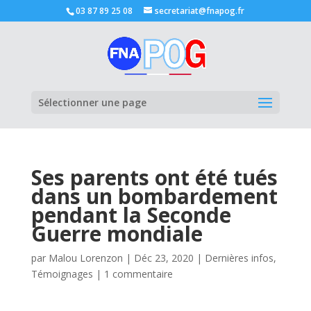
03 87 89 25 08
secretariat@fnapog.fr
Ouvrir la
Sélectionner une page
Ses parents ont été tués
dans un bombardement
pendant la Seconde
Guerre mondiale
par
Malou Lorenzon
|
Déc 23, 2020
|
Dernières infos
,
Témoignages
|
1 commentaire