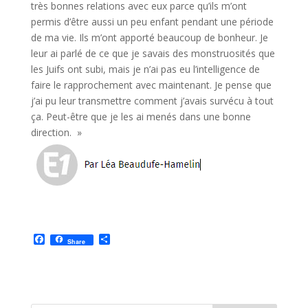
très bonnes relations avec eux parce qu’ils m’ont
permis d’être aussi un peu enfant pendant une période
de ma vie. Ils m’ont apporté beaucoup de bonheur. Je
leur ai parlé de ce que je savais des monstruosités que
les Juifs ont subi, mais je n’ai pas eu l’intelligence de
faire le rapprochement avec maintenant. Je pense que
j’ai pu leur transmettre comment j’avais survécu à tout
ça. Peut-être que je les ai menés dans une bonne
direction. »
F
P
Share
a
a
c
r
e
t
b
a
o
g
o
e