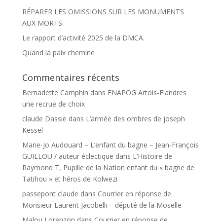
RÉPARER LES OMISSIONS SUR LES MONUMENTS
AUX MORTS
Le rapport d’activité 2025 de la DMCA.
Quand la paix chemine
Commentaires récents
Bernadette Camphin
dans
FNAPOG Artois-Flandres
une recrue de choix
claude Dassie
dans
L’armée des ombres de joseph
Kessel
Marie-Jo Audouard – L’enfant du bagne – Jean-François
GUILLOU / auteur éclectique
dans
L’Histoire de
Raymond T, Pupille de la Nation enfant du « bagne de
Tatihou » et héros de Kolwezi
passepont claude
dans
Courrier en réponse de
Monsieur Laurent Jacobelli – député de la Moselle
Malou Lorenzon
dans
Courrier en réponse de