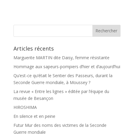
a
a
c
r
e
t
b
a
o
g
o
e
k
r
Articles récents
Marguerite MARTIN dite Daisy, femme résistante
Hommage aux sapeurs-pompiers d’hier et d’aujourd’hui
Qu’est-ce qu’était le Sentier des Passeurs, durant la
Seconde Guerre mondiale, à Moussey ?
La revue « Entre les lignes » éditée par l’équipe du
musée de Besançon
HIROSHIMA
En silence et en peine
Futur Mur des noms des victimes de la Seconde
Guerre mondiale