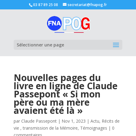
03 87 89 25 08
secretariat@fnapog.fr
Ouvrir la
Sélectionner une page
Nouvelles pages du
livre en ligne de Claude
Passepont « Si mon
père ou ma mère
avaient été là »
par
Claude Passepont
|
Nov 1, 2023
|
Actu
,
Récits de
vie , transmission de la Mémoire
,
Témoignages
|
0
commentaires