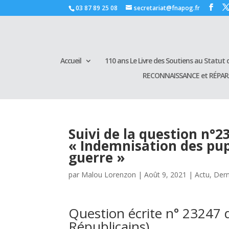
03 87 89 25 08
secretariat@fnapog.fr
Accueil
110 ans Le Livre des Soutiens au Statut d
RECONNAISSANCE et RÉPA
Suivi de la question n°
« Indemnisation des pupi
guerre »
par
Malou Lorenzon
|
Août 9, 2021
|
Actu
,
Dern
Question écrite n° 23247
Républicains)