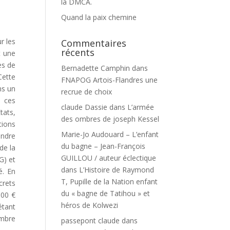
la DMCA.
Quand la paix chemine
r les
Commentaires
récents
t une
es de
Bernadette Camphin
dans
Cette
FNAPOG Artois-Flandres une
ns un
recrue de choix
à ces
claude Dassie
dans
L’armée
tats,
des ombres de joseph Kessel
tions
Marie-Jo Audouard – L’enfant
endre
du bagne – Jean-François
de la
GUILLOU / auteur éclectique
G) et
dans
L’Histoire de Raymond
é. En
T, Pupille de la Nation enfant
crets
du « bagne de Tatihou » et
000 €
héros de Kolwezi
étant
ombre
passepont claude
dans