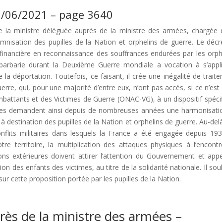
10/06/2021 – page 3640
me la ministre déléguée auprès de la ministre des armées, chargée 
nisation des pupilles de la Nation et orphelins de guerre. Le décr
 financière en reconnaissance des souffrances endurées par les orph
 barbarie durant la Deuxième Guerre mondiale a vocation à s’appl
 la déportation. Toutefois, ce faisant, il crée une inégalité de trait
uerre, qui, pour une majorité d’entre eux, n’ont pas accès, si ce n’est
ombattants et des Victimes de Guerre (ONAC-VG), à un dispositif spéci
atives demandent ainsi depuis de nombreuses années une harmonisati
destination des pupilles de la Nation et orphelins de guerre. Au-del
onflits militaires dans lesquels la France a été engagée depuis 193
tre territoire, la multiplication des attaques physiques à l’encont
ions extérieures doivent attirer l’attention du Gouvernement et appe
 des enfants des victimes, au titre de la solidarité nationale. Il sou
r cette proposition portée par les pupilles de la Nation.
ès de la ministre des armées –