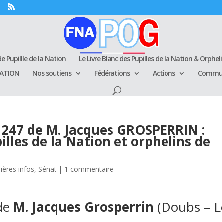
e Pupillle de la Nation
Le Livre Blanc des Pupilles de la Nation & Orphel
RATION
Nos soutiens
Fédérations
Actions
Commun
23247 de M. Jacques GROSPERRIN :
lles de la Nation et orphelins de
ières infos
,
Sénat
|
1 commentaire
 de
M. Jacques Grosperrin
(Doubs – L