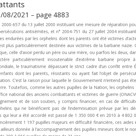
attants
05/08/2021 – page 4883
° 2000-657 du 13 juillet 2000 instituant une mesure de réparation pou
persécutions antisémites, et n° 2004-751 du 27 juillet 2004 instituan
es endurées par les orphelins dont les parents ont été victimes d’act
t plus particulièrement destinée aux victimes de la barbarie nazie. 
ique, celle d’avoir perdu un père ou une mère, ou parfois les deux, da
actère particulièrement insoutenable d’extrême barbarie propre 
ndiale, le traumatisme dépassant le strict cadre d’un conflit entre É
 enfants dont les parents, résistants ou ayant fait l’objet de persécu
ation. C’est la raison pour laquelle le Gouvernement n’entend pas ét
rre. Toutefois, comme les autres pupilles de la Nation, les orphelins 
ffice national des anciens combattants et victimes de guerre (ONACV
gnement et de son soutien, y compris financier, en cas de difficult
orphelins qui ne bénéficient pas de l’indemnisation prévue par les dé
es qui leur a été accordé est passé de 1 350 000 € en 2010 à 4 802 
èrement 1 197 pupilles majeurs en difficulté financière, ces aides 
r ailleurs donnée à l’accompagnement des pupilles mineurs dont le n