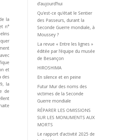
d’aujourd’hui
Qu’est-ce qu’était le Sentier
de la
des Passeurs, durant la
et n°
Seconde Guerre mondiale, à
elins
Moussey ?
iquer
La revue « Entre les lignes »
ement
éditée par l’équipe du musée
 avec
de Besançon
fique
HIROSHIMA
on et
à des
En silence et en peine
9, la
Futur Mur des noms des
re de
victimes de la Seconde
llent
Guerre mondiale
haite
RÉPARER LES OMISSIONS
SUR LES MONUMENTS AUX
MORTS
Le rapport d’activité 2025 de