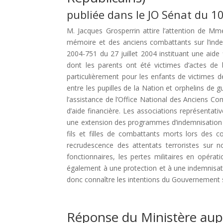
publiée dans le JO Sénat du 
M. Jacques Grosperrin attire l’attention de M
mémoire et des anciens combattants sur l’indem
2004-751 du 27 juillet 2004 instituant une aide
dont les parents ont été victimes d’actes de
particulièrement pour les enfants de victimes de
entre les pupilles de la Nation et orphelins de g
l’assistance de l’Office National des Anciens C
d’aide financière. Les associations représent
une extension des programmes d’indemnisation à 
fils et filles de combattants morts lors des c
recrudescence des attentats terroristes sur no
fonctionnaires, les pertes militaires en opérat
également à une protection et à une indemnisation
donc connaître les intentions du Gouvernement su
Réponse du Ministère aupr