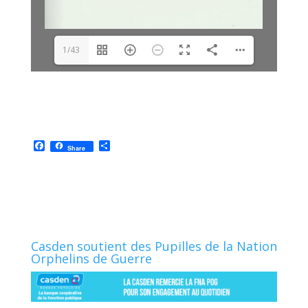
1/43
F
P
Share
a
a
c
r
e
t
b
a
o
g
o
e
k
r
Casden soutient des Pupilles de la Nation
Orphelins de Guerre