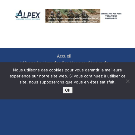
Accueil
110 ans Le Livre des Soutiens au Statut de
Pupillle de la Nation
Nous utilisons des cookies pour vous garantir la meilleure
expérience sur notre site web. Si vous continuez à utiliser ce
Le Livre Blanc des Pupilles de la Nation &
site, nous supposerons que vous en êtes satisfait.
Orphelins de Guerre
Ok
Actualités
Présentation
RECONNAISSANCE et RÉPARATION
Nos soutiens
Fédérations
Actions
Communication
Contact