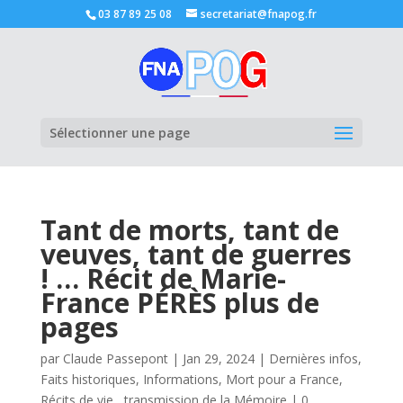
03 87 89 25 08
secretariat@fnapog.fr
Ouvrir la
Sélectionner une page
Tant de morts, tant de
veuves, tant de guerres
! … Récit de Marie-
France PÉRÈS plus de
pages
par
Claude Passepont
|
Jan 29, 2024
|
Dernières infos
,
Faits historiques
,
Informations
,
Mort pour a France
,
Récits de vie , transmission de la Mémoire
|
0