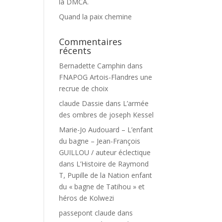
la DMCA.
Quand la paix chemine
Commentaires
récents
Bernadette Camphin
dans
FNAPOG Artois-Flandres une
recrue de choix
claude Dassie
dans
L’armée
des ombres de joseph Kessel
Marie-Jo Audouard – L’enfant
du bagne – Jean-François
GUILLOU / auteur éclectique
dans
L’Histoire de Raymond
T, Pupille de la Nation enfant
du « bagne de Tatihou » et
héros de Kolwezi
passepont claude
dans