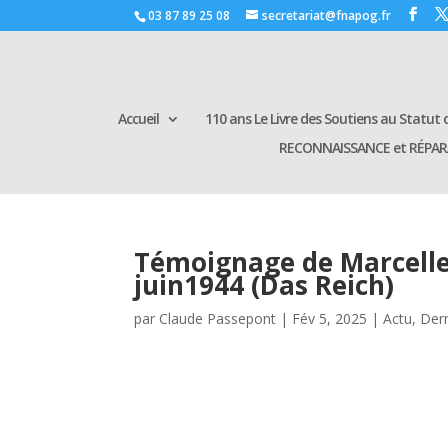
03 87 89 25 08
secretariat@fnapog.fr
Accueil
110 ans Le Livre des Soutiens au Statut d
RECONNAISSANCE et RÉPA
Témoignage de Marcelle
juin1944 (Das Reich)
par
Claude Passepont
|
Fév 5, 2025
|
Actu
,
Dern