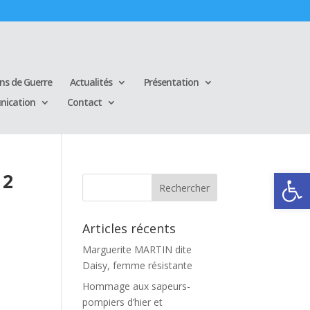
ins de Guerre
Actualités
Présentation
ication
Contact
Ouvrir la
12
Articles récents
Marguerite MARTIN dite
Daisy, femme résistante
Hommage aux sapeurs-
pompiers d’hier et