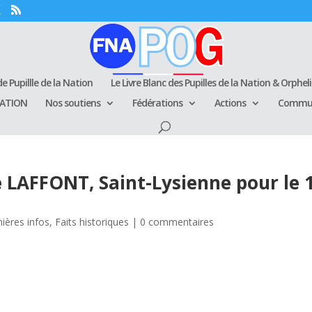
e Pupillle de la Nation
Le Livre Blanc des Pupilles de la Nation & Orphel
RATION
Nos soutiens
Fédérations
Actions
Commun
 LAFFONT, Saint-Lysienne pour le 
ières infos
,
Faits historiques
|
0 commentaires