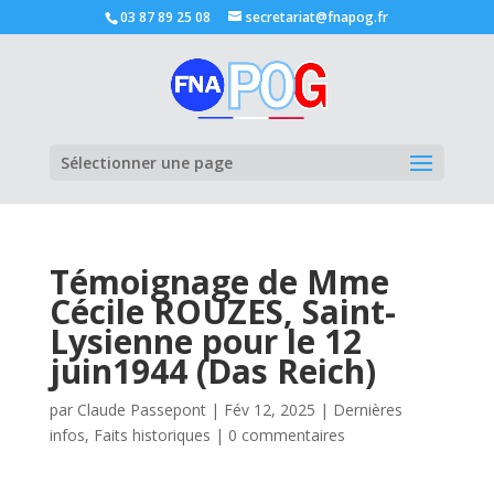
03 87 89 25 08
secretariat@fnapog.fr
Ouvrir la
Sélectionner une page
Témoignage de Mme
Cécile ROUZES, Saint-
Lysienne pour le 12
juin1944 (Das Reich)
par
Claude Passepont
|
Fév 12, 2025
|
Dernières
infos
,
Faits historiques
|
0 commentaires