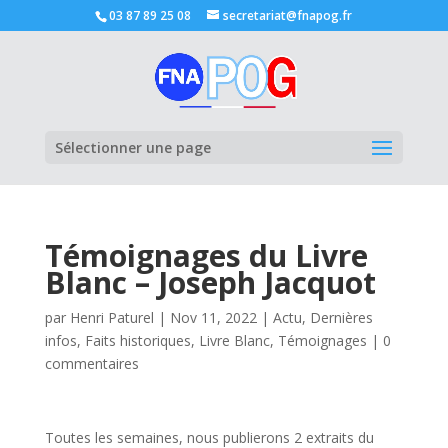
03 87 89 25 08
secretariat@fnapog.fr
Ouvrir la
Sélectionner une page
Témoignages du Livre
Blanc – Joseph Jacquot
par
Henri Paturel
|
Nov 11, 2022
|
Actu
,
Dernières
infos
,
Faits historiques
,
Livre Blanc
,
Témoignages
|
0
commentaires
Toutes les semaines, nous publierons 2 extraits du