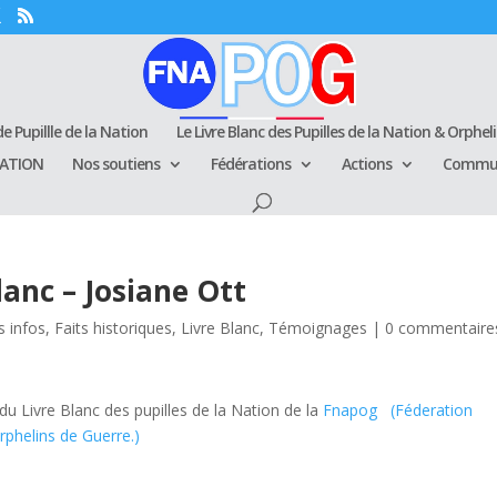
e Pupillle de la Nation
Le Livre Blanc des Pupilles de la Nation & Orphel
RATION
Nos soutiens
Fédérations
Actions
Commun
anc – Josiane Ott
s infos
,
Faits historiques
,
Livre Blanc
,
Témoignages
|
0 commentaire
u Livre Blanc des pupilles de la Nation de la
Fnapog (Féderation
phelins de Guerre.)