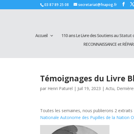
03 87 89 25 08
secretariat@fnapog.fr
Accueil
110 ans Le Livre des Soutiens au Statut d
RECONNAISSANCE et RÉPA
Témoignages du Livre Bl
par
Henri Paturel
|
Juil 19, 2023
|
Actu
,
Dernière
Toutes les semaines, nous publierons 2 extraits d
Nationale Autonome des Pupilles de la Nation Or