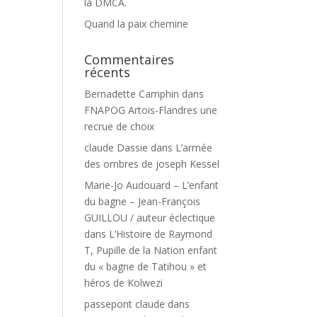
la DMCA.
Quand la paix chemine
Commentaires
récents
Bernadette Camphin
dans
FNAPOG Artois-Flandres une
recrue de choix
claude Dassie
dans
L’armée
des ombres de joseph Kessel
Marie-Jo Audouard – L’enfant
du bagne – Jean-François
GUILLOU / auteur éclectique
dans
L’Histoire de Raymond
T, Pupille de la Nation enfant
du « bagne de Tatihou » et
héros de Kolwezi
passepont claude
dans