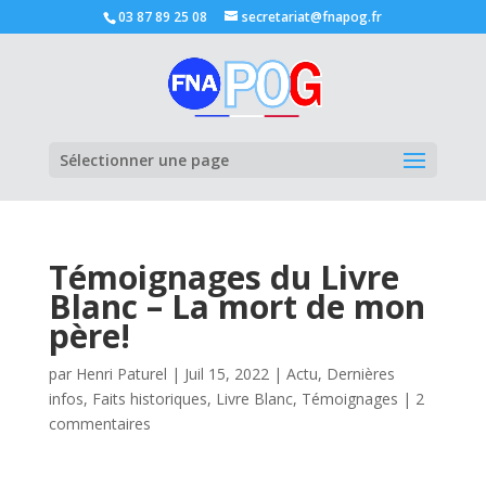
03 87 89 25 08
secretariat@fnapog.fr
Ouvrir la
Sélectionner une page
Témoignages du Livre
Blanc – La mort de mon
père!
par
Henri Paturel
|
Juil 15, 2022
|
Actu
,
Dernières
infos
,
Faits historiques
,
Livre Blanc
,
Témoignages
|
2
commentaires