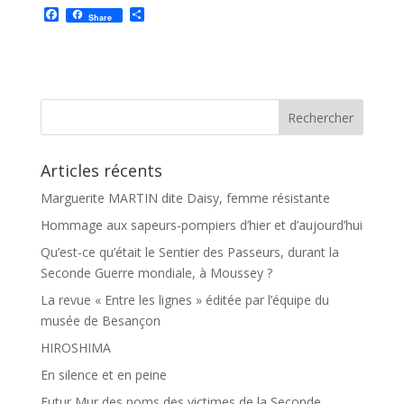
F
P
Share
a
a
c
r
e
t
b
a
o
g
o
e
k
r
Articles récents
Marguerite MARTIN dite Daisy, femme résistante
Hommage aux sapeurs-pompiers d’hier et d’aujourd’hui
Qu’est-ce qu’était le Sentier des Passeurs, durant la
Seconde Guerre mondiale, à Moussey ?
La revue « Entre les lignes » éditée par l’équipe du
musée de Besançon
HIROSHIMA
En silence et en peine
Futur Mur des noms des victimes de la Seconde