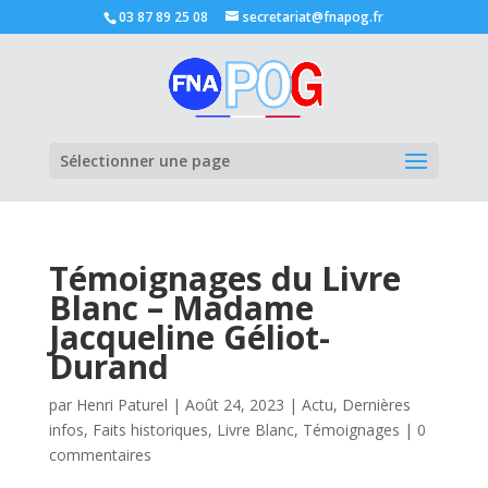
03 87 89 25 08
secretariat@fnapog.fr
Ouvrir la
Sélectionner une page
Témoignages du Livre
Blanc – Madame
Jacqueline Géliot-
Durand
par
Henri Paturel
|
Août 24, 2023
|
Actu
,
Dernières
infos
,
Faits historiques
,
Livre Blanc
,
Témoignages
|
0
commentaires