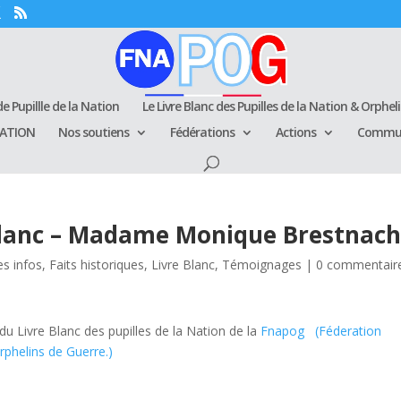
e Pupillle de la Nation
Le Livre Blanc des Pupilles de la Nation & Orphel
RATION
Nos soutiens
Fédérations
Actions
Commun
Blanc – Madame Monique Brestnach
es infos
,
Faits historiques
,
Livre Blanc
,
Témoignages
|
0 commentair
u Livre Blanc des pupilles de la Nation de la
Fnapog (Féderation
phelins de Guerre.)