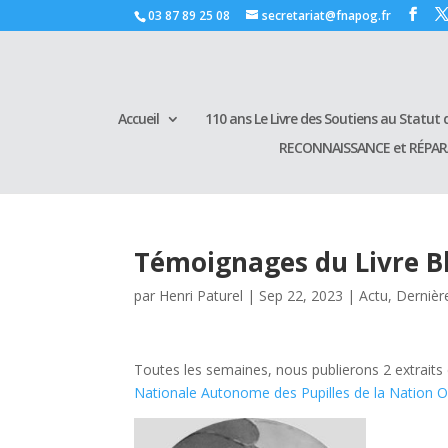
03 87 89 25 08
secretariat@fnapog.fr
Accueil
110 ans Le Livre des Soutiens au Statut d
RECONNAISSANCE et RÉPA
Témoignages du Livre 
par
Henri Paturel
|
Sep 22, 2023
|
Actu
,
Dernièr
Toutes les semaines, nous publierons 2 extraits d
Nationale Autonome des Pupilles de la Nation Or