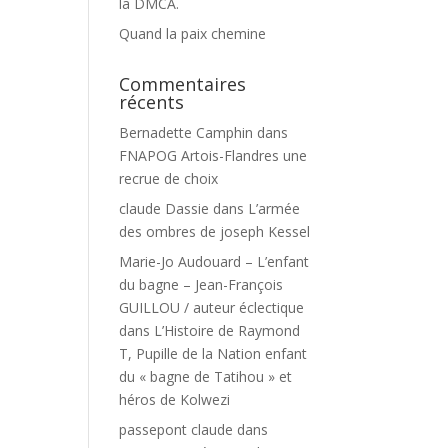
la DMCA.
Quand la paix chemine
Commentaires
récents
Bernadette Camphin
dans
FNAPOG Artois-Flandres une
recrue de choix
claude Dassie
dans
L’armée
des ombres de joseph Kessel
Marie-Jo Audouard – L’enfant
du bagne – Jean-François
GUILLOU / auteur éclectique
dans
L’Histoire de Raymond
T, Pupille de la Nation enfant
du « bagne de Tatihou » et
héros de Kolwezi
passepont claude
dans