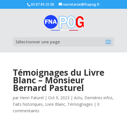
03 87 89 25 08
secretariat@fnapog.fr
Ouvrir la
Sélectionner une page
Témoignages du Livre
Blanc – Monsieur
Bernard Pasturel
par
Henri Paturel
|
Oct 9, 2023
|
Actu
,
Dernières infos
,
Faits historiques
,
Livre Blanc
,
Témoignages
|
0
commentaires