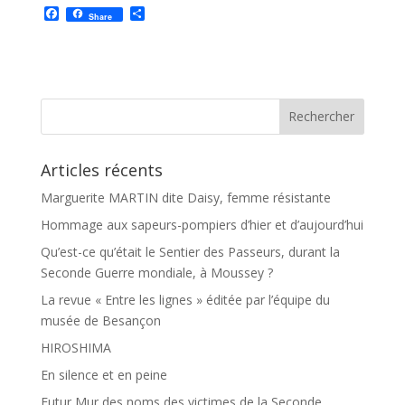
F
P
Share
a
a
c
r
e
t
b
a
o
g
o
e
k
r
Articles récents
Marguerite MARTIN dite Daisy, femme résistante
Hommage aux sapeurs-pompiers d’hier et d’aujourd’hui
Qu’est-ce qu’était le Sentier des Passeurs, durant la
Seconde Guerre mondiale, à Moussey ?
La revue « Entre les lignes » éditée par l’équipe du
musée de Besançon
HIROSHIMA
En silence et en peine
Futur Mur des noms des victimes de la Seconde