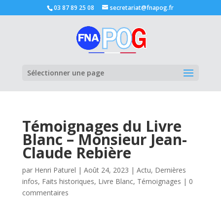
03 87 89 25 08
secretariat@fnapog.fr
Ouvrir la
Sélectionner une page
Témoignages du Livre
Blanc – Monsieur Jean-
Claude Rebière
par
Henri Paturel
|
Août 24, 2023
|
Actu
,
Dernières
infos
,
Faits historiques
,
Livre Blanc
,
Témoignages
|
0
commentaires