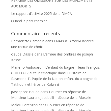
RÉPARER LES OMISSIONS SUR LES MONUMENTS
AUX MORTS
Le rapport d’activité 2025 de la DMCA.
Quand la paix chemine
Commentaires récents
Bernadette Camphin
dans
FNAPOG Artois-Flandres
une recrue de choix
claude Dassie
dans
L’armée des ombres de joseph
Kessel
Marie-Jo Audouard – L’enfant du bagne – Jean-François
GUILLOU / auteur éclectique
dans
L’Histoire de
Raymond T, Pupille de la Nation enfant du « bagne de
Tatihou » et héros de Kolwezi
passepont claude
dans
Courrier en réponse de
Monsieur Laurent Jacobelli – député de la Moselle
Malou Lorenzon
dans
Courrier en réponse de
Monsieur Laurent Jacobelli – député de la Moselle