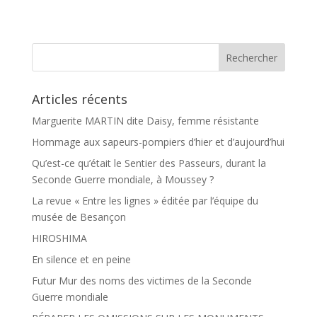
e
t
b
a
o
g
o
e
k
r
Articles récents
Marguerite MARTIN dite Daisy, femme résistante
Hommage aux sapeurs-pompiers d’hier et d’aujourd’hui
Qu’est-ce qu’était le Sentier des Passeurs, durant la
Seconde Guerre mondiale, à Moussey ?
La revue « Entre les lignes » éditée par l’équipe du
musée de Besançon
HIROSHIMA
En silence et en peine
Futur Mur des noms des victimes de la Seconde
Guerre mondiale