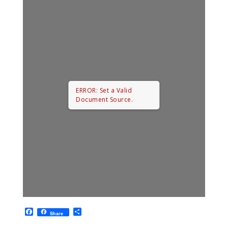
ERROR: Set a Valid
Document Source.
F
P
Share
a
a
c
r