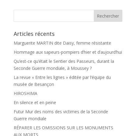
b
a
o
g
o
e
k
r
Articles récents
Marguerite MARTIN dite Daisy, femme résistante
Hommage aux sapeurs-pompiers d’hier et d’aujourd’hui
Qu’est-ce qu’était le Sentier des Passeurs, durant la
Seconde Guerre mondiale, à Moussey ?
La revue « Entre les lignes » éditée par l’équipe du
musée de Besançon
HIROSHIMA
En silence et en peine
Futur Mur des noms des victimes de la Seconde
Guerre mondiale
RÉPARER LES OMISSIONS SUR LES MONUMENTS
AUX MORTS