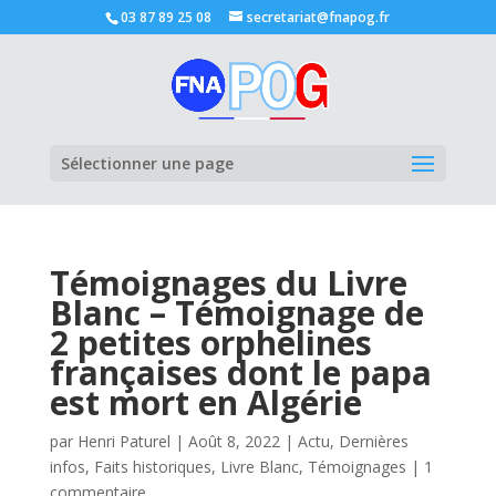
03 87 89 25 08
secretariat@fnapog.fr
Ouvrir la
Sélectionner une page
Témoignages du Livre
Blanc – Témoignage de
2 petites orphelines
françaises dont le papa
est mort en Algérie
par
Henri Paturel
|
Août 8, 2022
|
Actu
,
Dernières
infos
,
Faits historiques
,
Livre Blanc
,
Témoignages
|
1
commentaire