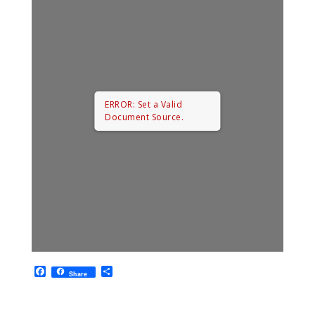
ERROR: Set a Valid
Document Source.
F
P
Share
a
a
c
r
e
t