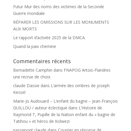
Futur Mur des noms des victimes de la Seconde
Guerre mondiale
RÉPARER LES OMISSIONS SUR LES MONUMENTS
AUX MORTS
Le rapport d’activité 2025 de la DMCA.
Quand la paix chemine
Commentaires récents
Bernadette Camphin
dans
FNAPOG Artois-Flandres
une recrue de choix
claude Dassie
dans
L’armée des ombres de joseph
Kessel
Marie-Jo Audouard – L’enfant du bagne – Jean-François
GUILLOU / auteur éclectique
dans
L’Histoire de
Raymond T, Pupille de la Nation enfant du « bagne de
Tatihou » et héros de Kolwezi
passepont claude
dans
Courrier en réponse de