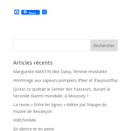
F
P
Share
a
a
c
r
e
t
b
a
o
g
o
e
k
r
Articles récents
Marguerite MARTIN dite Daisy, femme résistante
Hommage aux sapeurs-pompiers d’hier et d’aujourd’hui
Qu’est-ce qu’était le Sentier des Passeurs, durant la
Seconde Guerre mondiale, à Moussey ?
La revue « Entre les lignes » éditée par l’équipe du
musée de Besançon
HIROSHIMA
En silence et en peine