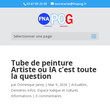
03 87 89 25 08
secretariat@fnapog.fr
Ouvrir la
Sélectionner une page
Tube de peinture
Artiste ou IA c’est toute
la question
par
Dominique Janny
|
Mar 9, 2026
|
Actualités
,
Dernières infos
,
Espace ludique et culturel
,
Informations
|
0 commentaires