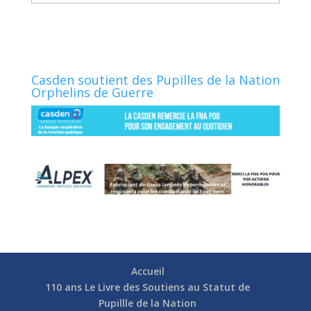
Casden soutient des Pupilles de la Nation
Orphelins de Guerre
Accueil
110 ans Le Livre des Soutiens au Statut de
Pupillle de la Nation