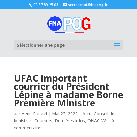
03 87 89 25 08
secretariat@fnapog.fr
Ouvrir la
Sélectionner une page
UFAC important
courrier du Président
Lépine à madame Borne
Première Ministre
par
Henri Paturel
|
Mai 25, 2022
|
Actu
,
Conseil des
Ministres
,
Courriers
,
Dernières infos
,
ONAC-VG
|
0
commentaires