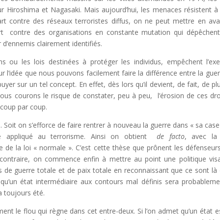
Hiroshima et Nagasaki. Mais aujourd’hui, les menaces résistent à
part contre des réseaux terroristes diffus, on ne peut mettre en ava
art contre des organisations en constante mutation qui dépêchen
r d’ennemis clairement identifiés.
ons ou les lois destinées à protéger les individus, empêchent l’exe
ur l’idée que nous pouvons facilement faire la différence entre la guer
yer sur un tel concept. En effet, dès lors qu’il devient, de fait, de pl
, nous courons le risque de constater, peu à peu, l’érosion de ces dro
 coup par coup.
e. Soit on s’efforce de faire rentrer à nouveau la guerre dans « sa case
e appliqué au terrorisme. Ainsi on obtient
de facto
, avec la
e de la loi « normale ». C’est cette thèse que prônent les défenseur
 au contraire, on commence enfin à mettre au point une politique vis
ns de guerre totale et de paix totale en reconnaissant que ce sont là
e qu’un état intermédiaire aux contours mal définis sera probableme
 toujours été.
ement le flou qui règne dans cet entre-deux. Si l’on admet qu’un état e