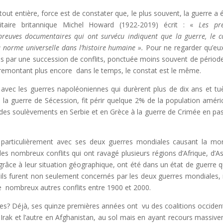
 tout entière, force est de constater que, le plus souvent, la guerre a é
ilitaire britannique Michel Howard (1922-2019) écrit : «
Les pr
preuves documentaires qui ont survécu indiquent que la guerre, le co
a norme universelle dans l’histoire humaine ».
Pour ne regarder qu’eux
s par une succession de conflits, ponctuée moins souvent de périod
n remontant plus encore dans le temps, le constat est le même.
 avec les guerres napoléoniennes qui durèrent plus de dix ans et tu
, la guerre de Sécession, fit périr quelque 2% de la population améri
s : des soulèvements en Serbie et en Grèce à la guerre de Crimée en pa
out particulièrement avec ses deux guerres mondiales causant la mo
les nombreux conflits qui ont ravagé plusieurs régions d’Afrique, d’As
 grâce à leur situation géographique, ont été dans un état de guerre q
, ils furent non seulement concernés par les deux guerres mondiales,
de nombreux autres conflits entre 1900 et 2000.
utres? Déjà, ses quinze premières années ont vu des coalitions occiden
 Irak et l’autre en Afghanistan, au sol mais en ayant recours massiv