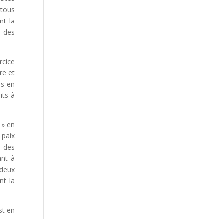
 tous
nt la
t des
rcice
re et
us en
its à
 » en
 paix
s des
ant à
 deux
nt la
st en