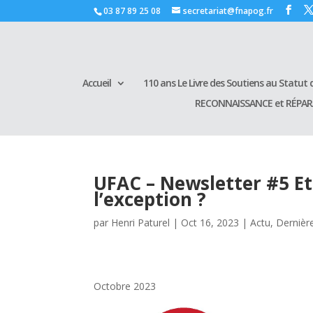
03 87 89 25 08
secretariat@fnapog.fr
Accueil
110 ans Le Livre des Soutiens au Statut d
RECONNAISSANCE et RÉPA
UFAC – Newsletter #5 Et 
l’exception ?
par
Henri Paturel
|
Oct 16, 2023
|
Actu
,
Dernièr
Octobre 2023