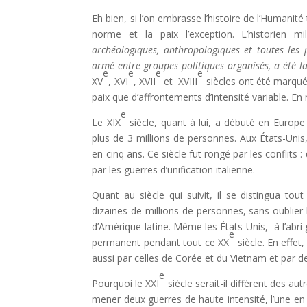
Eh bien, si l’on embrasse l’histoire de l’Humanité
norme et la paix l’exception. L’historien m
archéologiques, anthropologiques et toutes les 
armé entre groupes politiques organisés, a été l
e
e
e
e
XV
, XVI
, XVII
et XVIII
siècles ont été marqué
paix que d’affrontements d’intensité variable. E
e
Le XIX
siècle, quant à lui, a débuté en Europe
plus de 3 millions de personnes. Aux États-Unis
en cinq ans. Ce siècle fut rongé par les conflit
par les guerres d’unification italienne.
Quant au siècle qui suivit, il se distingua t
dizaines de millions de personnes, sans oublier 
d’Amérique latine. Même les États-Unis, à l’abri
e
permanent pendant tout ce XX
siècle. En effet
aussi par celles de Corée et du Vietnam et par 
e
Pourquoi le XXI
siècle serait-il différent des a
mener deux guerres de haute intensité, l’une en