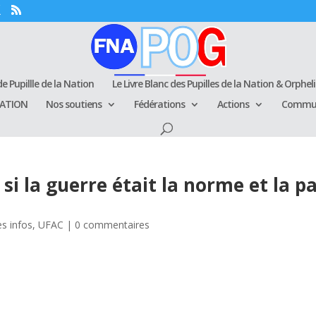
e Pupillle de la Nation
Le Livre Blanc des Pupilles de la Nation & Orphel
RATION
Nos soutiens
Fédérations
Actions
Commun
si la guerre était la norme et la p
es infos
,
UFAC
|
0 commentaires