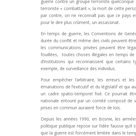
guerre contre un groupe terroriste quelconque e
terroriste « combattant », la mort de cette pers
par contre, on ne reconnaît pas que ce pays es
pour le dire plus crûment, un assassinat.
En temps de guerre, les Conventions de Genè
durée du conflit et même des civils peuvent êt
les communications privées peuvent être légal
fouillées, toutes choses illégales en temps de 
d’institutions qui reconnaissent que certai
exemple, de surveillance des individus.
Pour empêcher l’arbitraire, les erreurs et l
émanations de l’exécutif et du législatif et qui 
un cadre spatio-temporel fixé. Ce pourrait ê
nationale entouré par un comité composé de ving
prises en commun auraient force de lois.
Depuis les années 1990, en Bosnie, les armées
politique publique repose sur l’idée fausse qu’il
que la guerre est forcément limitée dans le tem