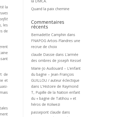
la DMCA.
té la
Quand la paix chemine
euves
nflit
Commentaires
, les
récents
es de
Bernadette Camphin
dans
FNAPOG Artois-Flandres une
èrent
recrue de choix
caine
claude Dassie
dans
L’armée
ssant
des ombres de joseph Kessel
Marie-Jo Audouard – L’enfant
rt de
du bagne – Jean-François
ie et
GUILLOU / auteur éclectique
uasi-
dans
L’Histoire de Raymond
 mais
T, Pupille de la Nation enfant
du « bagne de Tatihou » et
héros de Kolwezi
tales
passepont claude
dans
ement