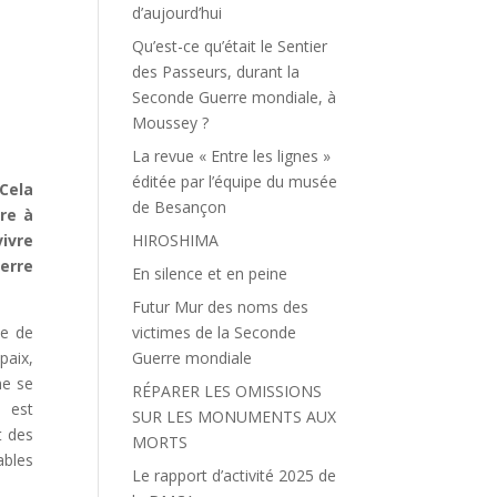
d’aujourd’hui
Qu’est-ce qu’était le Sentier
des Passeurs, durant la
Seconde Guerre mondiale, à
Moussey ?
La revue « Entre les lignes »
éditée par l’équipe du musée
Cela
de Besançon
ire à
vivre
HIROSHIMA
uerre
En silence et en peine
Futur Mur des noms des
ne de
victimes de la Seconde
paix,
Guerre mondiale
me se
RÉPARER LES OMISSIONS
n est
SUR LES MONUMENTS AUX
t des
MORTS
ables
Le rapport d’activité 2025 de