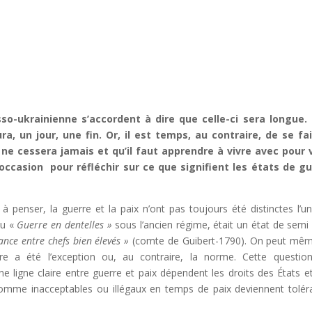
o-ukrainienne s’accordent à dire que celle-ci sera longue. 
a, un jour, une fin. Or, il est temps, au contraire, de se fa
 ne cessera jamais et qu’il faut apprendre à vivre avec pour 
occasion pour réfléchir sur ce que signifient les états de g
 penser, la guerre et la paix n’ont pas toujours été distinctes l’u
u «
Guerre en dentelles »
sous l’ancien régime, était un état de semi 
nce entre chefs bien élevés »
(comte de Guibert-1790). On peut mê
rre a été l’exception ou, au contraire, la norme. Cette questio
e ligne claire entre guerre et paix dépendent les droits des États e
 comme inacceptables ou illégaux en temps de paix deviennent tolér