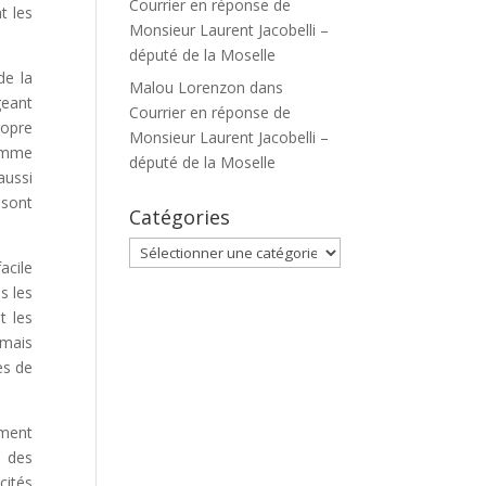
Courrier en réponse de
t les
Monsieur Laurent Jacobelli –
député de la Moselle
de la
Malou Lorenzon
dans
geant
Courrier en réponse de
ropre
Monsieur Laurent Jacobelli –
comme
député de la Moselle
aussi
 sont
Catégories
Catégories
acile
s les
t les
rmais
es de
ement
r des
cités