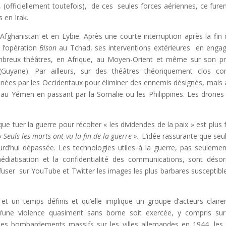
is, (officiellement toutefois), de ces seules forces aériennes, ce furen
 en Irak.
 Afghanistan et en Lybie. Après une courte interruption après la fin 
t l’opération
Bison
au Tchad, ses interventions extérieures en enga
breux théâtres, en Afrique, au Moyen-Orient et même sur son p
(Guyane). Par ailleurs, sur des théâtres théoriquement clos 
enées par les Occidentaux pour éliminer des ennemis désignés, mais 
n au Yémen en passant par la Somalie ou les Philippines. Les drones
e tuer la guerre pour récolter « les dividendes de la paix » est plus f
 «
Seuls les morts ont vu la fin de la guerre ».
L’idée rassurante que seul
rd’hui dépassée. Les technologies utiles à la guerre, pas seulemen
diatisation et la confidentialité des communications, sont déso
ffuser sur YouTube et Twitter les images les plus barbares susceptibl
t un temps définis et qu’elle implique un groupe d’acteurs clair
 qu’une violence quasiment sans borne soit exercée, y compris su
 des bombardements massifs sur les villes allemandes en 1944, les 