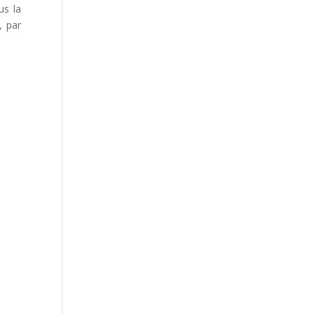
us la
, par