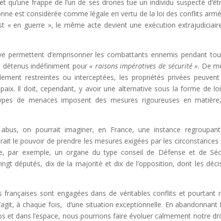
t qu’une frappe de l’un de ses drones tue un individu suspecté d’êt
onne est considérée comme légale en vertu de la loi des conflits armés
t « en guerre », le même acte devient une exécution extrajudiciair
ve permettent d’emprisonner les combattants ennemis pendant tou
re détenus indéfiniment pour
« raisons impératives de sécurité »
. De m
ement restreintes ou interceptées, les propriétés privées peuvent
paix. Il doit, cependant, y avoir une alternative sous la forme de lo
ns types de menaces imposent des mesures rigoureuses en matière
es abus, on pourrait imaginer, en France, une instance regroupan
aurait le pouvoir de prendre les mesures exigées par les circonstances
tre, par exemple, un organe du type conseil de Défense et de Séc
t députés, dix de la majorité et dix de l’opposition, dont les déci
 françaises sont engagées dans de véritables conflits et pourtant 
 s’agit, à chaque fois, d’une situation exceptionnelle. En abandonnant l
ps et dans l’espace, nous pourrions faire évoluer calmement notre dro