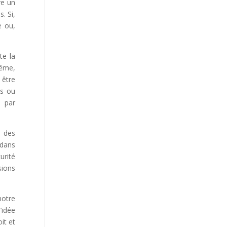
re un
. Si,
e ou,
te la
ême,
 être
is ou
, par
t des
 dans
urité
sions
notre
’idée
it et