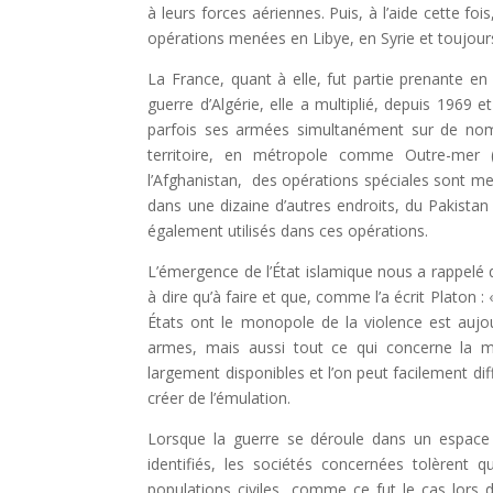
à leurs forces aériennes. Puis, à l’aide cette fo
opérations menées en Libye, en Syrie et toujours
La France, quant à elle, fut partie prenante en
guerre d’Algérie, elle a multiplié, depuis 1969 e
parfois ses armées simultanément sur de nom
territoire, en métropole comme Outre-mer 
l’Afghanistan, des opérations spéciales sont m
dans une dizaine d’autres endroits, du Pakista
également utilisés dans ces opérations.
L’émergence de l’État islamique nous a rappelé qu
à dire qu’à faire et que, comme l’a écrit Platon :
États ont le monopole de la violence est aujou
armes, mais aussi tout ce qui concerne la mé
largement disponibles et l’on peut facilement di
créer de l’émulation.
Lorsque la guerre se déroule dans un espace e
identifiés, les sociétés concernées tolèrent
populations civiles, comme ce fut le cas lors