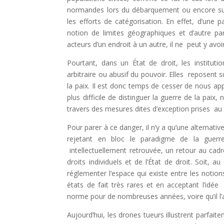
normandes lors du débarquement ou encore sur 
les efforts de catégorisation. En effet, d’une 
notion de limites géographiques et d’autre p
acteurs d’un endroit à un autre, il ne peut y avoi
Pourtant, dans un État de droit, les instituti
arbitraire ou abusif du pouvoir. Elles reposent s
la paix. Il est donc temps de cesser de nous appu
plus difficile de distinguer la guerre de la paix
travers des mesures dites d’exception prises au
Pour parer à ce danger, il n’y a qu’une alternativ
rejetant en bloc le paradigme de la guerr
intellectuellement retrouvée, un retour au cadr
droits individuels et de l’État de droit. Soit,
réglementer l’espace qui existe entre les notio
états de fait très rares et en acceptant l’idé
norme pour de nombreuses années, voire qu’il l’a
Aujourd’hui, les drones tueurs illustrent parfait