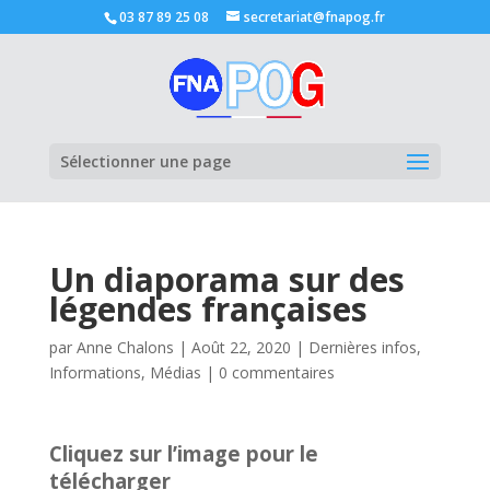
03 87 89 25 08
secretariat@fnapog.fr
Ouvrir la
Sélectionner une page
Un diaporama sur des
légendes françaises
par
Anne Chalons
|
Août 22, 2020
|
Dernières infos
,
Informations
,
Médias
|
0 commentaires
Cliquez sur l’image pour le
télécharger