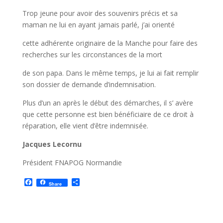
Trop jeune pour avoir des souvenirs précis et sa
maman ne lui en ayant jamais parlé, j’ai orienté
cette adhérente originaire de la Manche pour faire des
recherches sur les circonstances de la mort
de son papa. Dans le même temps, je lui ai fait remplir
son dossier de demande d’indemnisation.
Plus d’un an après le début des démarches, il s’ avère
que cette personne est bien bénéficiaire de ce droit à
réparation, elle vient d’être indemnisée.
Jacques Lecornu
Président FNAPOG Normandie
F
P
Share
a
a
c
r
e
t
b
a
o
g