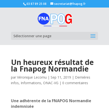
03 87 89 25 08
secretariat@fnapog.fr
Ouvrir la
Sélectionner une page
Un heureux résultat de
la Fnapog Normandie
par
Véronique Lecornu
|
Sep 11, 2019
|
Dernières
infos
,
Informations
,
ONAC-VG
|
0 commentaires
Une adhérente de la FNAPOG Normandie
indemnisée