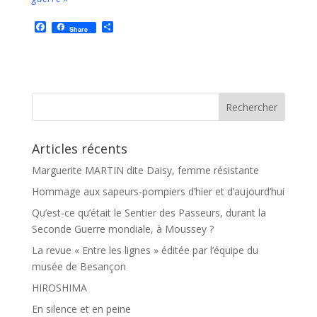
F
P
Share
a
a
c
r
e
t
b
a
o
g
o
e
k
r
Articles récents
Marguerite MARTIN dite Daisy, femme résistante
Hommage aux sapeurs-pompiers d’hier et d’aujourd’hui
Qu’est-ce qu’était le Sentier des Passeurs, durant la
Seconde Guerre mondiale, à Moussey ?
La revue « Entre les lignes » éditée par l’équipe du
musée de Besançon
HIROSHIMA
En silence et en peine