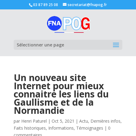
03 87 89 25 08
secretariat@fnapog.fr
Ouvrir la
Sélectionner une page
Un nouveau site
Internet pour mieux
connaitre les liens du
Gaullisme et de la
Normandie
par
Henri Paturel
|
Oct 5, 2021
|
Actu
,
Dernières infos
,
Faits historiques
,
Informations
,
Témoignages
|
0
commentaires