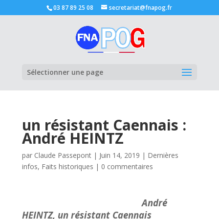
03 87 89 25 08
secretariat@fnapog.fr
Ouvrir la
Sélectionner une page
un résistant Caennais :
André HEINTZ
par
Claude Passepont
|
Juin 14, 2019
|
Dernières
infos
,
Faits historiques
|
0 commentaires
André
HEINTZ, un résistant Caennais