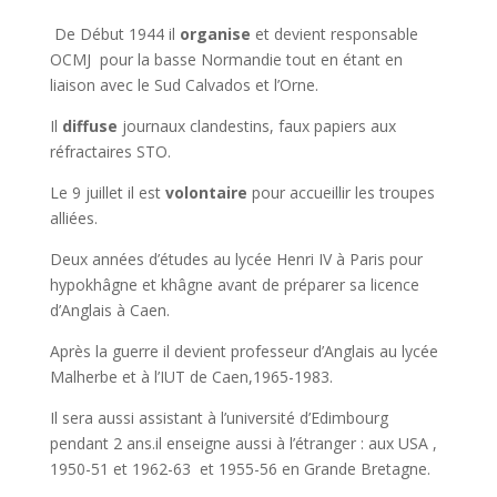
De Début 1944 il
organise
et devient responsable
OCMJ pour la basse Normandie tout en étant en
liaison avec le Sud Calvados et l’Orne.
Il
diffuse
journaux clandestins, faux papiers aux
réfractaires STO.
Le 9 juillet il est
volontaire
pour accueillir les troupes
alliées.
Deux années d’études au lycée Henri IV à Paris pour
hypokhâgne et khâgne avant de préparer sa licence
d’Anglais à Caen.
Après la guerre il devient professeur d’Anglais au lycée
Malherbe et à l’IUT de Caen,1965-1983.
Il sera aussi assistant à l’université d’Edimbourg
pendant 2 ans.il enseigne aussi à l’étranger : aux USA ,
1950-51 et 1962-63 et 1955-56 en Grande Bretagne.