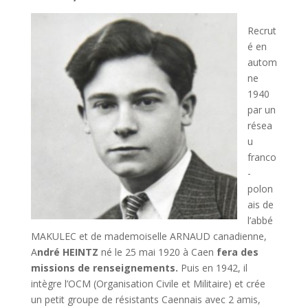
Recrut
é en
autom
ne
1940
par un
résea
u
franco
-
polon
ais de
l’abbé
MAKULEC et de mademoiselle ARNAUD canadienne,
A
ndré HEINTZ
né le 25 mai 1920 à Caen
fera des
missions de renseignements.
Puis en 1942, il
intègre l’OCM (Organisation Civile et Militaire) et crée
un petit groupe de résistants Caennais avec 2 amis,