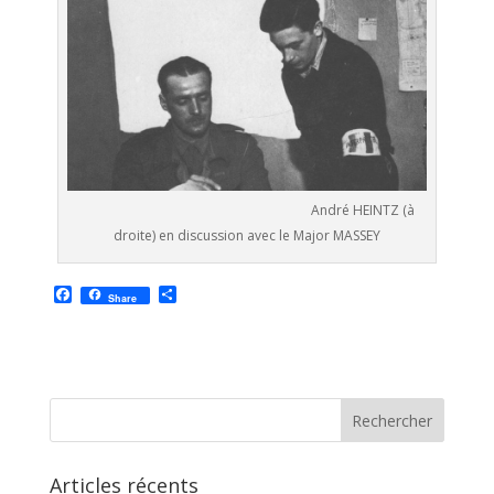
André HEINTZ (à
droite) en discussion avec le Major MASSEY
F
P
Share
a
a
c
r
e
t
b
a
o
g
o
e
k
r
Articles récents