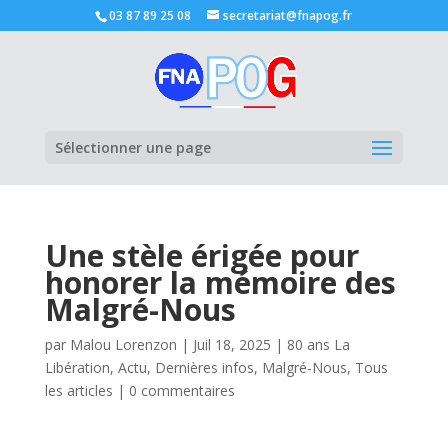
03 87 89 25 08
secretariat@fnapog.fr
Ouvrir la
Sélectionner une page
Une stèle érigée pour
honorer la mémoire des
Malgré-Nous
par
Malou Lorenzon
|
Juil 18, 2025
|
80 ans La
Libération
,
Actu
,
Dernières infos
,
Malgré-Nous
,
Tous
les articles
|
0 commentaires