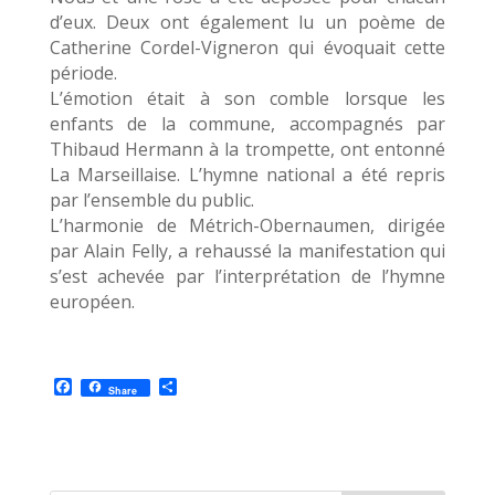
d’eux. Deux ont également lu un poème de
Catherine Cordel-Vigneron qui évoquait cette
période.
L’émotion était à son comble lorsque les
enfants de la commune, accompagnés par
Thibaud Hermann à la trompette, ont entonné
La Marseillaise. L’hymne national a été repris
par l’ensemble du public.
L’harmonie de Métrich-Obernaumen, dirigée
par Alain Felly, a rehaussé la manifestation qui
s’est achevée par l’interprétation de l’hymne
européen.
F
P
Share
a
a
c
r
e
t
b
a
o
g
o
e